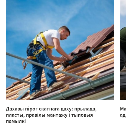
Дахавы пірог скатнага даху: прылада,
Мант
пласты, правілы мантажу і тыповыя
адмы
памылкі