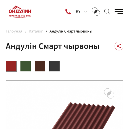
BY
Галоўная
Каталог
Андулін Смарт чырвоны
Андулін Смарт чырвоны