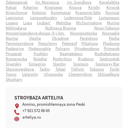
Zelenogorsk
im. Morozova
im. Sverdlova
Kavelakhta
Kelozi
Kikerino
Kingisepp
Kipuya
Kirishi
Kirovsk
Kirpichnoye
Kolpino
Kommunar
Krasnoye Selo
Kuyvozi
Lagonovo
Lensovetovskiy
Lodeynoye Pole
Lomonosov
Losevo
Luga
Lyuban'
Melnitsa
Michurinskoye
Murino
Mshinskaya
Nizhnaya Bronna
Novo-Toksovo
Novopriozerskoye shosse, 9-y km.
Novosoratovka
Novoselie
Nurma
Opolie
Otradnoe
Pargolovo
Pasha
Pervomayskoye
Pesochnyy
Petergof
Pikaliovo
Plodovoe
Podgoriye
Podporozhie
Polyany
Privetenskoye
Primorsk
Priozersk
Pushkin
Razmetelevo
Rozhdestveno
Romanovka
Ropsha
Roshchino
Ryabovo
Sestroretsk
Siverskiy
Simagino
Slantsy
Sosnovo
Sosnovyy Bor
Starosiverskaya
Taitsy
Telezi
Tikhvin
Toksovo
Toriki
Tosno
Uzigonty
Ulyanovka
Cheremykino
Shlisselburg
Shushary
STROYBAZA ARTELIYA
Annino, promishlennaya zona Peski
+7 921 572 06 65
arteliya.ru