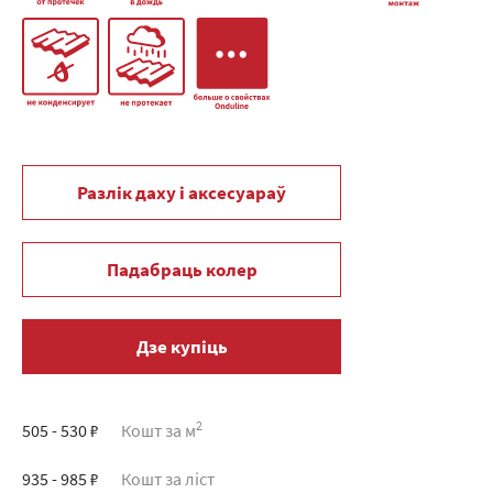
Разлік даху і аксесуараў
Падабраць колер
Дзе купіць
2
505 - 530 ₽
Кошт за м
935 - 985 ₽
Кошт за ліст