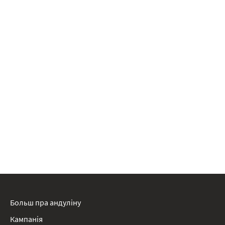
Больш пра андуліну
Кампанія