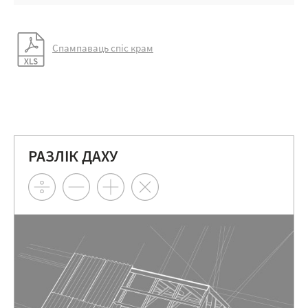
Спампаваць спіс крам
РАЗЛІК ДАХУ