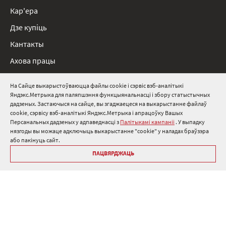
Кар'ера
Дзе купіць
Кантакты
Ахова працы
Нарматыўныя дакументы
На Сайце выкарыстоўваюцца файлы cookie і сэрвіс вэб-аналітыкі
Яндэкс.Метрыка для паляпшэння функцыянальнасці і збору статыстычных
8 800 511 91 82
дадзеных. Застаючыся на сайце, вы згаджаецеся на выкарыстанне файлаў
cookie, сэрвісу вэб-аналітыкі Яндэкс.Метрыка і апрацоўку Вашых
info@onduline.ru
Персанальных дадзеных у адпаведнасці з
Палітыкамі кампаніі
. У выпадку
Росія
Беларусь
Казахстан
нязгоды вы можаце адключыць выкарыстанне "cookie" у наладах браўзэра
або пакінуць сайт.
ПАЦВЯРДЖАЦЬ
Бібліятэка «Андулін»
Палітыкі кампаніі аб персанальных дадзеных