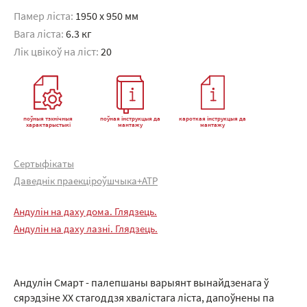
Памер ліста:
1950 x 950 мм
Вага ліста:
6.3 кг
Лік цвікоў на ліст:
20
поўныя тэхнічныя
поўная інструкцыя да
кароткая інструкцыя да
характарыстыкі
мантажу
мантажу
Сертыфікаты
Даведнік праекціроўшчыка+АТР
Андулін на даху дома. Глядзець.
Андулін на даху лазні. Глядзець.
Андулін Смарт - палепшаны варыянт вынайдзенага ў
сярэдзіне XX стагоддзя хвалістага ліста, дапоўнены па