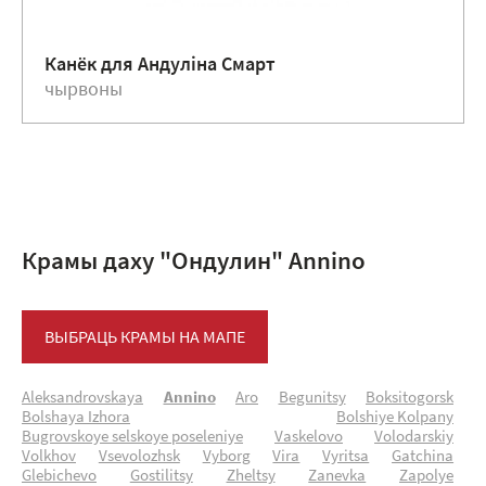
Канёк для Андулiна Смарт
чырвоны
Крамы даху "Ондулин" Annino
ВЫБРАЦЬ КРАМЫ НА МАПЕ
Aleksandrovskaya
Annino
Aro
Begunitsy
Boksitogorsk
Bolshaya Izhora
Bolshiye Kolpany
Bugrovskoye selskoye poseleniye
Vaskelovo
Volodarskiy
Volkhov
Vsevolozhsk
Vyborg
Vira
Vyritsa
Gatchina
Glebichevo
Gostilitsy
Zheltsy
Zanevka
Zapolye