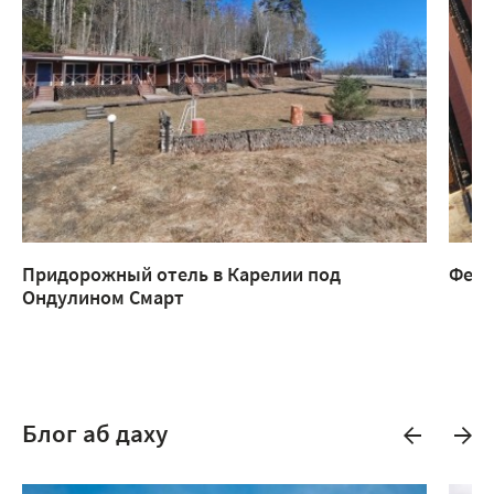
Придорожный отель в Карелии под
Ферм
Ондулином Смарт
Блог аб даху