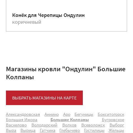
Конёк для Черепицы Ондулин
коричневый
Магазины кровли "Ондулин" Большие
Колпаны
ВЫБРАТЬ МАГАЗИНЫ НА КАРТЕ
Александровская
Аннино
Аро
Бегуницы
Бокситогорск
Большая Ижора
Большие Колпаны
Бугровское
Васкелово
Володарский
Волхов
Всеволожск
Выборг
Выра
Вырица
Гатчина
Глебычево
Гостилицы
Жельцы