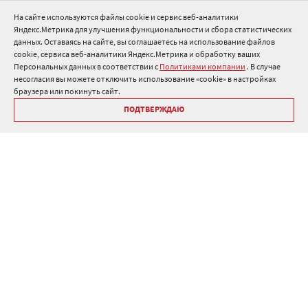
Нормативные документы
На сайте используются файлы cookie и сервис веб-аналитики
Яндекс.Метрика для улучшения функциональности и сбора статистических
8 800 511 91 82
данных. Оставаясь на сайте, вы соглашаетесь на использование файлов
cookie, сервиса веб-аналитики Яндекс.Метрика и обработку ваших
info@onduline.ru
Персональных данных в соответствии с
Политиками компании
. В случае
Россия
Беларусь
Казахстан
несогласия вы можете отключить использование «cookie» в настройках
браузера или покинуть сайт.
ПОДТВЕРЖДАЮ
Библиотека «Ондулин»
Политики компании о персональных данных
Гарантия на кровельные материалы Ондулин
Антикоррупционная политика
Политика в области управления цепочкой поставок
Политика в области промышленной безопасности
ⓒ Onduline 1998-2026 — производство и продажа кровли для
крыши .