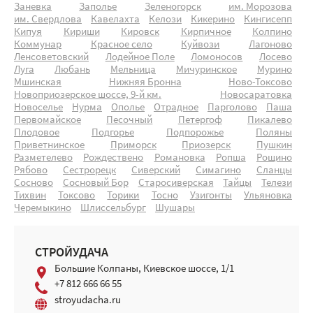
Заневка
Заполье
Зеленогорск
им. Морозова
им. Свердлова
Кавелахта
Келози
Кикерино
Кингисепп
Кипуя
Кириши
Кировск
Кирпичное
Колпино
Коммунар
Красное село
Куйвози
Лагоново
Ленсоветовский
Лодейное Поле
Ломоносов
Лосево
Луга
Любань
Мельница
Мичуринское
Мурино
Мшинская
Нижняя Бронна
Ново-Токсово
Новоприозерское шоссе, 9-й км.
Новосаратовка
Новоселье
Нурма
Ополье
Отрадное
Парголово
Паша
Первомайское
Песочный
Петергоф
Пикалево
Плодовое
Подгорье
Подпорожье
Поляны
Приветнинское
Приморск
Приозерск
Пушкин
Разметелево
Рождествено
Романовка
Ропша
Рощино
Рябово
Сестрорецк
Сиверский
Симагино
Сланцы
Сосново
Сосновый Бор
Старосиверская
Тайцы
Телези
Тихвин
Токсово
Торики
Тосно
Узигонты
Ульяновка
Черемыкино
Шлиссельбург
Шушары
СТРОЙУДАЧА
Большие Колпаны, Киевское шоссе, 1/1
+7 812 666 66 55
stroyudacha.ru