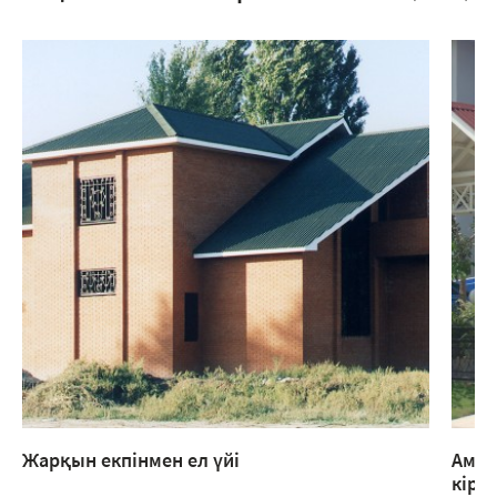
Жарқын екпінмен ел үйі
Амер
кіреб