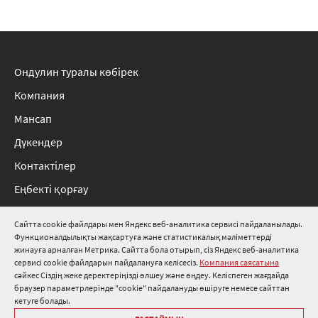
Ондулин туралы көбірек
Компания
Мансап
Дүкендер
Контактілер
Еңбекті қорғау
Ережелер
Сайтта cookie файлдары мен Яндекс веб-аналитика сервисі пайдаланылады.
Функционалдылықты жақсартуға және статистикалық мәліметтерді
8 800 511 91 82
жинауға арналған Метрика. Сайтта бола отырып, сіз Яндекс веб-аналитика
сервисі cookie файлдарын пайдалануға келісесіз.
Компания саясатына
info@onduline.ru
сәйкес Сіздің жеке деректеріңізді өлшеу және өңдеу. Келіспеген жағдайда
Ресей
Беларусь
Қазақстан
браузер параметрлерінде "cookie" пайдалануды өшіруге немесе сайттан
кетуге болады.