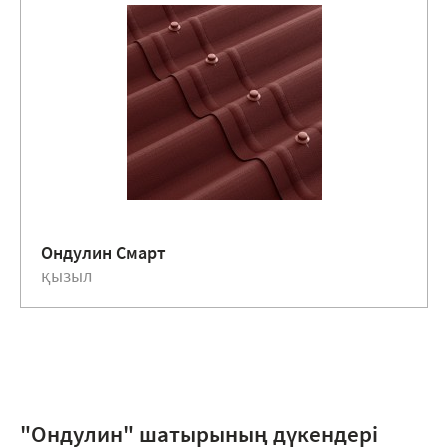
Ондулин Смарт
қызыл
"Ондулин" шатырының дүкендері