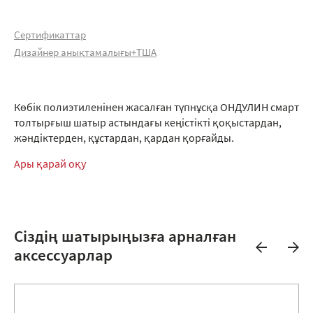
Сертификаттар
Дизайнер анықтамалығы+ТША
Көбік полиэтиленінен жасалған түпнұсқа ОНДУЛИН смарт
толтырғыш шатыр астындағы кеңістікті қоқыстардан,
жәндіктерден, құстардан, қардан қорғайды.
Ары қарай оқу
Сіздің шатырыңызға арналған
аксессуарлар