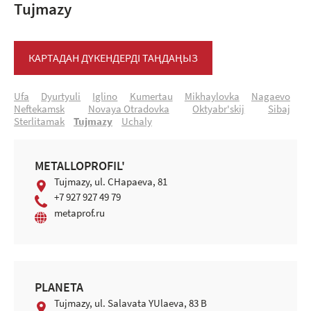
Tujmazy
КАРТАДАН ДҮКЕНДЕРДІ ТАҢДАҢЫЗ
Ufa
Dyurtyuli
Iglino
Kumertau
Mikhaylovka
Nagaevo
Neftekamsk
Novaya Otradovka
Oktyabr'skij
Sibaj
Sterlitamak
Tujmazy
Uchaly
METALLOPROFIL'
Tujmazy, ul. CHapaeva, 81
+7 927 927 49 79
metaprof.ru
PLANETA
Tujmazy, ul. Salavata YUlaeva, 83 B