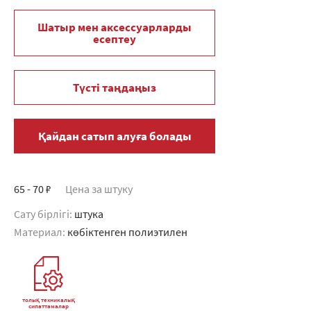
Шатыр мен аксессуарларды
есептеу
Түсті таңдаңыз
Қайдан сатып алуға болады
65 - 70 ₽
Цена за штуку
Сату бірлігі:
штука
Материал:
көбіктенген полиэтилен
толық техникалық
сипаттамалар