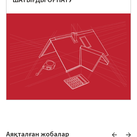
ШАТЫРДЫ ОРНАТУ
Аяқталған жобалар