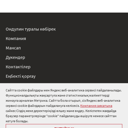
Ондулин туралы көбірек
Компания
Мансап
Дүкендер
Контактілер
Еңбекті қорғау
Ережелер
Сайтта cookie файлдары мен Яндекс веб-аналитика сервисі пайдаланылады.
Функционалдылықты жақсартуға және статистикалық мәліметтерді
8 800 511 91 82
жинауға арналған Метрика. Сайтта бола отырып, сіз Яндекс веб-аналитика
сервисі cookie файлдарын пайдалануға келісесіз.
Компания саясатына
info@onduline.ru
сәйкес Сіздің жеке деректеріңізді өлшеу және өңдеу. Келіспеген жағдайда
Ресей
Беларусь
Қазақстан
браузер параметрлерінде "cookie" пайдалануды өшіруге немесе сайттан
кетуге болады.