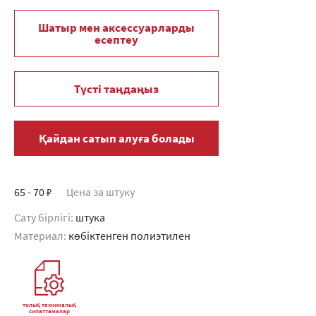
Шатыр мен аксессуарларды
есептеу
Түсті таңдаңыз
Қайдан сатып алуға болады
65 - 70 ₽
Цена за штуку
Сату бірлігі:
штука
Материал:
көбіктенген полиэтилен
толық техникалық
сипаттамалар