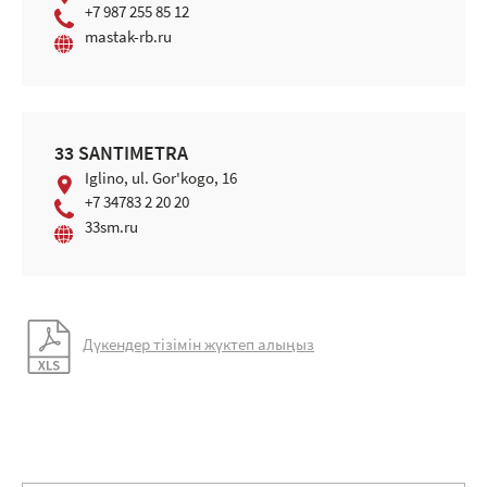
+7 987 255 85 12
mastak-rb.ru
33 SANTIMETRA
Iglino, ul. Gor'kogo, 16
+7 34783 2 20 20
33sm.ru
Дүкендер тізімін жүктеп алыңыз