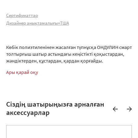
Сертификаттар
Дизайнер анықтамалығы+ТША
Көбік полиэтиленінен жасалған түпнұсқа ОНДУЛИН смарт
толтырғыш шатыр астындағы кеңістікті қоқыстардан,
жәндіктерден, құстардан, қардан қорғайды.
Ары қарай оқу
Сіздің шатырыңызға арналған
аксессуарлар