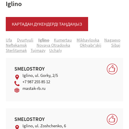
Iglino
КАРТАДАН ДҮКЕНДЕРДІ ТАҢДАҢЫЗ
Ufa
Dyurtyuli
Iglino
Kumertau
Mikhaylovka
Nagaevo
Neftekamsk
Novaya Otradovka
Oktyabr'skij
Sibaj
Sterlitamak
Tujmazy
Uchaly
SMELOSTROY
Iglino, ul. Gorky, 2/5
+7 987 255 85 12
mastak-rb.ru
SMELOSTROY
Iglino, ul. Zoshchenko, 6