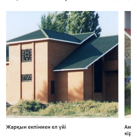
Жарқын екпінмен ел үйі
Амер
кіреб