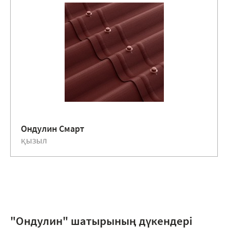
Ондулин Смарт
қызыл
"Ондулин" шатырының дүкендері