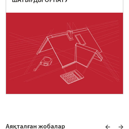
ШАТЫРДЫ ОРНАТУ
Аяқталған жобалар