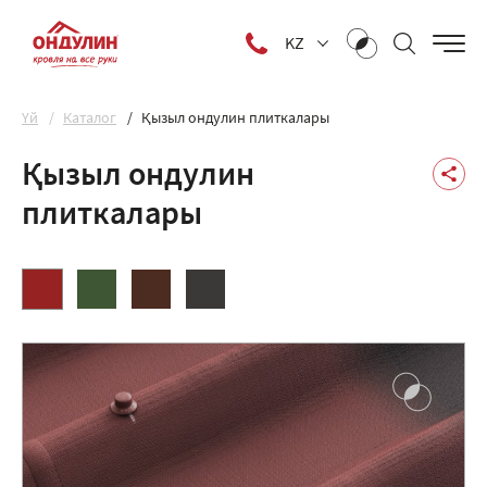
KZ
Yй
Каталог
Қызыл ондулин плиткалары
Қызыл ондулин
плиткалары