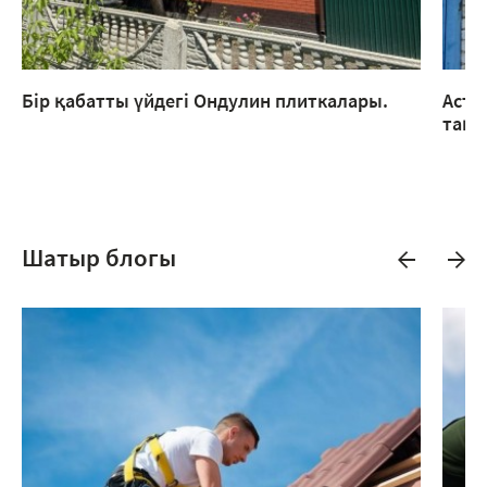
Бір қабатты үйдегі Ондулин плиткалары.
Аста
тақт
Шатыр блогы