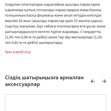
Ондулин плиткалары-қарапайым ақылды парақтарға
қарағанда қалың толқынды парақтардың жаңа буыны,
толқынның басқа формасы және ағып кетудің кепілдік
мерзімі 20 жыл (ақылды парақтар үшін 15 жылға қарсы).
Сыртқы жағынан, бұл табиғи плиткаларға өте ұқсас және
шатырлардың кез-келген түріне жарамды. Стандартты
(1,95-тен 0,96 м-ге дейін) және тар day мөлшерінде (1,95-
тен 0,82 м-ге дейін) шығарылады.
Ары қарай оқу
Сіздің шатырыңызға арналған
аксессуарлар