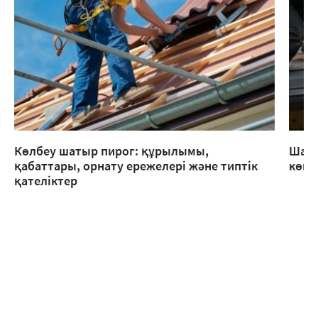
Көлбеу шатыр пирог: құрылымы,
Шаты
қабаттары, орнату ережелері және типтік
көме
қателіктер