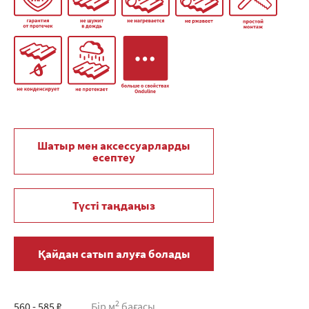
Шатыр мен аксессуарларды
есептеу
Түсті таңдаңыз
Қайдан сатып алуға болады
2
560 - 585 ₽
Бір м
бағасы