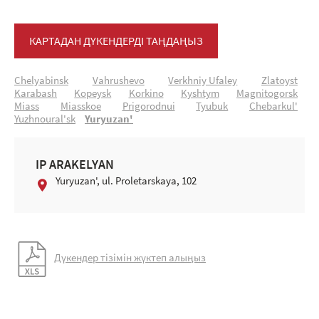
КАРТАДАН ДҮКЕНДЕРДІ ТАҢДАҢЫЗ
Chelyabinsk
Vahrushevo
Verkhniy Ufaley
Zlatoyst
Karabash
Kopeysk
Korkino
Kyshtym
Magnitogorsk
Miass
Miasskoe
Prigorodnui
Tyubuk
Chebarkul'
Yuzhnoural'sk
Yuryuzan'
IP ARAKELYAN
Yuryuzan', ul. Proletarskaya, 102
Дүкендер тізімін жүктеп алыңыз