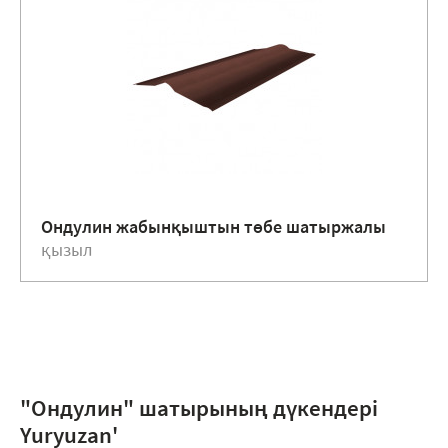
Ондулин жабынқыштын төбе шатыржалы
қызыл
"Ондулин" шатырының дүкендері
Yuryuzan'