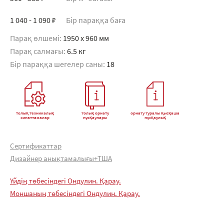
1 040 - 1 090 ₽
Бір параққа баға
Парақ өлшемі:
1950 x 960 мм
Парақ салмағы:
6.5 кг
Бір параққа шегелер саны:
18
толық техникалық
толық орнату
орнату туралы қысқаша
сипаттамалар
нұсқаулары
нұсқаулық
Сертификаттар
Дизайнер анықтамалығы+ТША
Үйдің төбесіндегі Ондулин. Қарау.
Моншаның төбесіндегі Ондулин. Қарау.