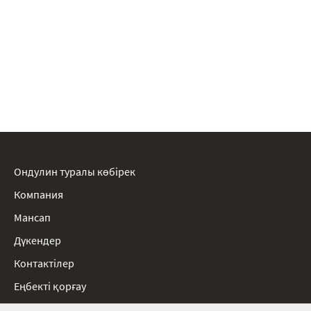
Ондулин туралы көбірек
Компания
Мансап
Дүкендер
Контактілер
Еңбекті қорғау
Ережелер