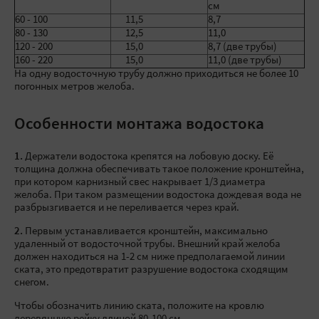
см
60 - 100
11,5
8,7
80 - 130
12,5
11,0
120 - 200
15,0
8,7 (две трубы)
160 - 220
15,0
11,0 (две трубы)
На одну водосточную трубу должно приходиться не более 10
погонных метров желоба.
Особенности монтажа водостока
1.
Держатели водостока крепятся на лобовую доску. Её
толщина должна обеспечивать такое положение кронштейна,
при котором карнизный свес накрывает 1/3 диаметра
желоба. При таком размещении водостока дождевая вода не
разбрызгивается и не переливается через край.
2.
Первым устанавливается кронштейн, максимально
удаленный от водосточной трубы. Внешний край желоба
должен находиться на 1-2 см ниже предполагаемой линии
ската, это предотвратит разрушение водостока сходящим
снегом.
Чтобы обозначить линию ската, положите на кровлю