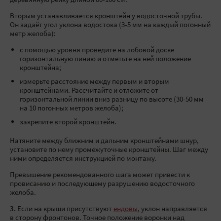
деревянную рейку длиной 80-100 см.
Вторым устанавливается кронштейн у водосточной трубы.
Он задаёт угол уклона водостока (3-5 мм на каждый погонный
метр желоба):
с помощью уровня проведите на лобовой доске
горизонтальную линию и отметьте на ней положение
кронштейна;
измерьте расстояние между первым и вторым
кронштейнами. Рассчитайте и отложите от
горизонтальной линии вниз разницу по высоте (30-50 мм
на 10 погонных метров желоба);
закрепите второй кронштейн.
Натяните между ближним и дальним кронштейнами шнур,
установите по нему промежуточные кронштейны. Шаг между
ними определяется инструкцией по монтажу.
Превышение рекомендованного шага может привести к
провисанию и последующему разрушению водосточного
желоба.
3.
Если на крыши присутствуют
ендовы
, уклон направляется
в сторону фронтонов. Точное положение воронки над