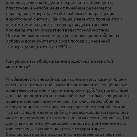
кровли, где листы Ондулин сохраняют стабильность,
пластиковые желоба меняют линейные размеры при
перепадах температур. Чтобы избежать повреждения
водосточной системы, фиксация элементов проводится с
учётом температурных зазоров, предусмотренных
производителем конкретной водосточной системы.
Оптимальным временем для установки кронштейнов на
лобовую доску считается сухая погода с умеренной
температурой (от +5°C до +20°C).
Как упростить обслуживание водостока в лесистой
местности?
Чтобы водосток не забивался хвойными иголками от ёлок и
сосен, а также листвой, в желоба помещаются специальные
защитные сетки или «пауки» в воронки труб. Чистка системы
должна проводиться мягкими щётками, чтобы не поцарапать
защитное покрытие элементов. При очистке желобов не
следует опирать лестницу непосредственно на край листов,
так как Ондулин является битумосодержащим материалом и
может деформироваться под точечным весом человека. Для
доступа к системе лучше задействовать строительные леса
или лестницы с упором на стену, что гарантирует
безопасность работ и сохранность кровельного покрытия.