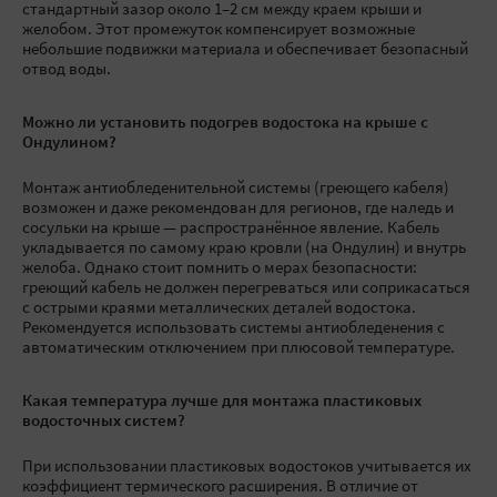
стандартный зазор около 1–2 см между краем крыши и
желобом. Этот промежуток компенсирует возможные
небольшие подвижки материала и обеспечивает безопасный
отвод воды.
Можно ли установить подогрев водостока на крыше с
Ондулином?
Монтаж антиобледенительной системы (греющего кабеля)
возможен и даже рекомендован для регионов, где наледь и
сосульки на крыше — распространённое явление. Кабель
укладывается по самому краю кровли (на Ондулин) и внутрь
желоба. Однако стоит помнить о мерах безопасности:
греющий кабель не должен перегреваться или соприкасаться
с острыми краями металлических деталей водостока.
Рекомендуется использовать системы антиобледенения с
автоматическим отключением при плюсовой температуре.
Какая температура лучше для монтажа пластиковых
водосточных систем?
При использовании пластиковых водостоков учитывается их
коэффициент термического расширения. В отличие от