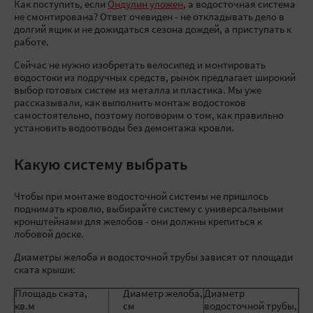
Как поступить, если
Ондулин уложен
, а водосточная система
не смонтирована? Ответ очевиден - не откладывать дело в
долгий ящик и не дожидаться сезона дождей, а приступать к
работе.
Сейчас не нужно изобретать велосипед и монтировать
водостоки из подручных средств, рынок предлагает широкий
выбор готовых систем из металла и пластика. Мы уже
рассказывали, как выполнить монтаж водостоков
самостоятельно, поэтому поговорим о том, как правильно
установить водоотводы без демонтажа кровли.
Какую систему выбрать
Чтобы при монтаже водосточной системы не пришлось
поднимать кровлю, выбирайте систему с универсальными
кронштейнами для желобов - они должны крепиться к
лобовой доске.
Диаметры желоба и водосточной трубы зависят от площади
ската крыши:
Площадь ската,
Диаметр желоба,
Диаметр
кв.м
см
водосточной трубы,