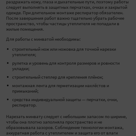
раздражать кожу, глаза и дыхательные пути, поэтому работы
следует выполнять в защитных перчатках, очках и закрытой
одежде. При длительном монтаже респиратор обязателен.
После завершения работ важно тщательно убрать рабочее
пространство, чтобы частицы утеплителя не попадали в
жилые помещения.
Для работы с минватой необходимы:
строительный нож или ножовка для точной нарезки
утеплителя;
рулетка и уровень для контроля размеров и ровности
укладки;
строительный степлер для крепления плёнок;
монтажная лента для герметизации нахлёстов и
примыканий;
средства индивидуальной защиты — перчатки, очки,
респиратор.
Нарезать минвату следует с небольшим запасом по ширине,
чтобы она плотно заполняла пространство и не
образовывала зазоров. Соблюдение технологии монтажа,
аккуратная работа с утеплителем и защита его от влаги