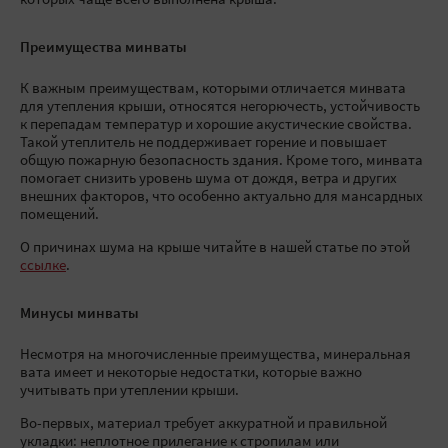
которых чаще всего выполнена крыша.
Преимущества минваты
К важным преимуществам, которыми отличается минвата
для утепления крыши, относятся негорючесть, устойчивость
к перепадам температур и хорошие акустические свойства.
Такой утеплитель не поддерживает горение и повышает
общую пожарную безопасность здания. Кроме того, минвата
помогает снизить уровень шума от дождя, ветра и других
внешних факторов, что особенно актуально для мансардных
помещений.
О причинах шума на крыше читайте в нашей статье по этой
ссылке
.
Минусы минваты
Несмотря на многочисленные преимущества, минеральная
вата имеет и некоторые недостатки, которые важно
учитывать при утеплении крыши.
Во-первых, материал требует аккуратной и правильной
укладки: неплотное прилегание к стропилам или