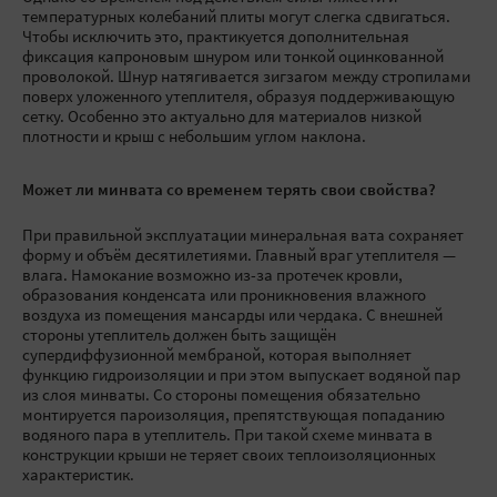
температурных колебаний плиты могут слегка сдвигаться.
Чтобы исключить это, практикуется дополнительная
фиксация капроновым шнуром или тонкой оцинкованной
проволокой. Шнур натягивается зигзагом между стропилами
поверх уложенного утеплителя, образуя поддерживающую
сетку. Особенно это актуально для материалов низкой
плотности и крыш с небольшим углом наклона.
Может ли минвата со временем терять свои свойства?
При правильной эксплуатации минеральная вата сохраняет
форму и объём десятилетиями. Главный враг утеплителя —
влага. Намокание возможно из-за протечек кровли,
образования конденсата или проникновения влажного
воздуха из помещения мансарды или чердака. С внешней
стороны утеплитель должен быть защищён
супердиффузионной мембраной, которая выполняет
функцию гидроизоляции и при этом выпускает водяной пар
из слоя минваты. Со стороны помещения обязательно
монтируется пароизоляция, препятствующая попаданию
водяного пара в утеплитель. При такой схеме минвата в
конструкции крыши не теряет своих теплоизоляционных
характеристик.