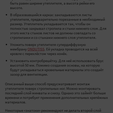
быть равен ширине утеплителя, а высота рейки его
высоте.
В образовавшийся каркас закладываются листы
утеплителя, предварительно порезанные в необходимый
размер. Утеплитель укладывается так, чтобы он
полностью закрывал стропила и стыки нижнего слоя. Для
этого места стыков листов не должны совпадать со
стропилами и со стыками нижнего слоя утеплителя.
Уложить поверх утеплителя супердиффузную
мембрану
ONDUTISS
. Её укладка проводится на всей
кровле с перехлёстом через конёк.
Установить контробрешётку. Для неё использовать брус
высотой 50 мм. Помимо создания основы, на которую
будут укладываться кровельные материалы это создаёт
зазор для вентиляции.
Описанный выше способ предусматривает монтаж
утеплителя поверх стропильных ног. Можно монтировать
последний слой минваты и снизу. Однако это займёт больше
времени и потребует применения дополнительных крепёжных
материалов.
Некоторые «знатоки» рекомендуют не делать второй слой