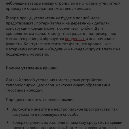
небольшие зазоры между стропилами и листами утеплителя
приведут к образованию «мостиков холода».
Говоря проще, утеплитель не будет в полной мере
предотвращать потери тепла и на деревянных деталях
конструкции крыши может поселиться грибок. Да и
кровельные материалы могут пострадать – например, под
металлочерепицей образуется
конденсат
и она начинает
ржаветь. Как тут не отметить тот факт, что кровельные
материалы компании «Ондулин» не конденсируют влагу и не
подвержены коррозии.
Полное утепление крыши
Данный способ утепления имеет целью устройство
теплоизолирующего слоя, исключающего образование
«мостиков холода».
Порядок полного утепления крыши:
Заложить минвату в межстропильное пространство так
как указано в предыдущем способе.
Поверх стропил, параллельно нижнему срезу ската крыши
крепится деревянная рейка. Шаг между рейкой должен