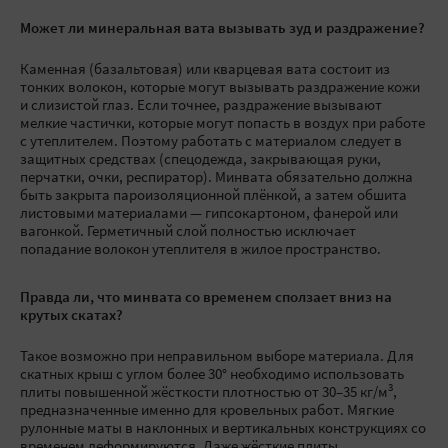
Может ли минеральная вата вызывать зуд и раздражение?
Каменная (базальтовая) или кварцевая вата состоит из
тонких волокон, которые могут вызывать раздражение кожи
и слизистой глаз. Если точнее, раздражение вызывают
мелкие частички, которые могут попасть в воздух при работе
с утеплителем. Поэтому работать с материалом следует в
защитных средствах (спецодежда, закрывающая руки,
перчатки, очки, респиратор). Минвата обязательно должна
быть закрыта пароизоляционной плёнкой, а затем обшита
листовыми материалами — гипсокартоном, фанерой или
вагонкой. Герметичный слой полностью исключает
попадание волокон утеплителя в жилое пространство.
Правда ли, что минвата со временем сползает вниз на
крутых скатах?
Такое возможно при неправильном выборе материала. Для
скатных крыш с углом более 30° необходимо использовать
3
плиты повышенной жёсткости плотностью от 30–35 кг/м
,
предназначенные именно для кровельных работ. Мягкие
рулонные маты в наклонных и вертикальных конструкциях со
временем деформируются. Даже жёсткие плиты