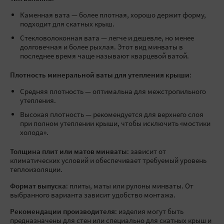
Каменная вата — более плотная, хорошо держит форму,
подходит для скатных крыш.
Стекловолоконная вата — легче и дешевле, но менее
долговечная и более рыхлая. Этот вид минваты в
последнее время чаще называют кварцевой ватой.
Плотность минеральной ваты для утепления крыши
:
Средняя плотность — оптимальна для межстропильного
утепления.
Высокая плотность — рекомендуется для верхнего слоя
при полном утеплении крыши, чтобы исключить «мостики
холода».
Толщина плит или матов минваты
: зависит от
климатических условий и обеспечивает требуемый уровень
теплоизоляции.
Формат выпуска
: плиты, маты или рулоны минваты. От
выбранного варианта зависит удобство монтажа.
Рекомендации производителя
: изделия могут быть
предназначены для стен или специально для скатных крыш и