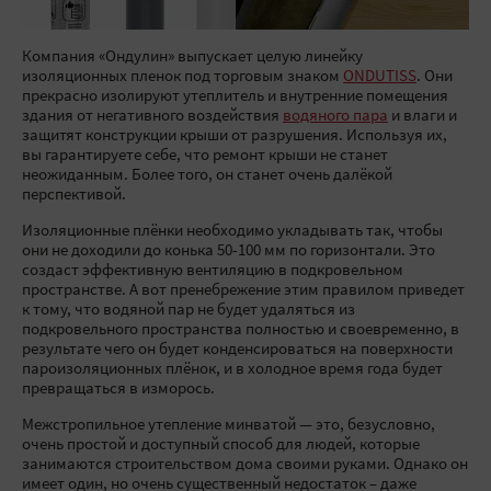
Компания «Ондулин» выпускает целую линейку
изоляционных пленок под торговым знаком
ONDUTISS
. Они
прекрасно изолируют утеплитель и внутренние помещения
здания от негативного воздействия
водяного пара
и влаги и
защитят конструкции крыши от разрушения. Используя их,
вы гарантируете себе, что ремонт крыши не станет
неожиданным. Более того, он станет очень далёкой
перспективой.
Изоляционные плёнки необходимо укладывать так, чтобы
они не доходили до конька 50-100 мм по горизонтали. Это
создаст эффективную вентиляцию в подкровельном
пространстве. А вот пренебрежение этим правилом приведет
к тому, что водяной пар не будет удаляться из
подкровельного пространства полностью и своевременно, в
результате чего он будет конденсироваться на поверхности
пароизоляционных плёнок, и в холодное время года будет
превращаться в изморось.
Межстропильное утепление минватой — это, безусловно,
очень простой и доступный способ для людей, которые
занимаются строительством дома своими руками. Однако он
имеет один, но очень существенный недостаток – даже