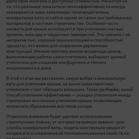
удобством монтажа и доступной стоимостью. Несмотря на
то, что реальные показатели теплоэффективности иногда
оказываются ниже заявленных производителями,
минеральная вата остаётся одним из самых востребованных
материалов в частном строительстве. Особенно часто
минвата для крыши используется при утеплении скатных
кровель, мансард и чердачных перекрытий. Это связано с её
негорючестью, хорошей звукоизоляцией и способностью
«дышать», что важно для сохранения деревянных
конструкций. Именно поэтому многие владельцы домов,
выполняющие работы самостоятельно, выбирают данный
утеплитель для создания комфортного и тёплого
микроклимата в доме.
В этой статье мы расскажем, какую выбрать минеральную
вату для утепления крыши, на какие характеристики
утеплителя стоит обращать внимание. Также разберём, какой
способ утепления эффективнее — укладка утеплителя между
стропилами или полное утепление крыши, позволяющее
исключить образование мостиков холода.
Отдельное внимание будет уделено использованию
строительных плёнок, от которых напрямую зависит срок
службы минеральной ваты, защита конструкции крыши от
конденсата и сохранение её теплоизоляционных свойств на