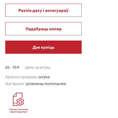
Разлік даху і аксесуараў
Падабраць колер
Дзе купіць
65 - 70 ₽
Цена за штуку
Адзінка продажу:
штука
Матэрыял:
успенены поліэтылен
поўныя тэхнічныя
характарыстыкі