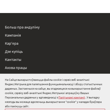
Больш пра андуліну
Кампанія
Кар'ера
Дзе купіць
Кантакты
Ахова працы
Нарматыўныя дакументы
На Сайце выкарыстоўваюцца файлы cookie і сэрвіс вэб-аналітыкі
Яндэкс.Метрыка для паляпшэння функцыянальнасці і збору статыстычных
8 800 511 91 82
дадзеных. Застаючыся на сайце, вы згаджаецеся на выкарыстанне файлаў
cookie, сэрвісу вэб-аналітыкі Яндэкс.Метрыка і апрацоўку Вашых
info@onduline.ru
Персанальных дадзеных у адпаведнасці з
Палітыкамі кампаніі
. У выпадку
Росія
Беларусь
Казахстан
нязгоды вы можаце адключыць выкарыстанне "cookie" у наладах браўзэра
або пакінуць сайт.