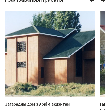
Рэалізаваныя праекты
Загарадны дом з яркім акцэнтам
Гана
стыл