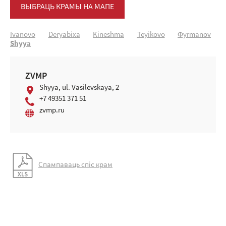
ВЫБРАЦЬ КРАМЫ НА МАПЕ
Ivanovo
Deryabiхa
Kineshma
Teyikоvо
Фуrmanоv
Shуya
ZVMP
Shуya, ul. Vasilevskaya, 2
+7 49351 371 51
zvmp.ru
Спампаваць спіс крам