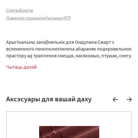
Сертыфікаты
Даведнік праекціроўшчыка+АТР
Арыгінальны запаўняльнік для Ондулина Смарт з
вспененного пенополиэтилена абараняе подкровельное
прастору ад траплення смецця, насякомых, птушак, снегу.
Чытаць далей
Аксэсуары для вашай даху