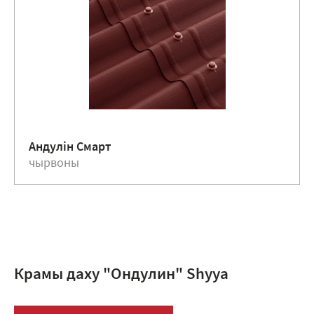
Андулiн Смарт
чырвоны
Крамы даху "Ондулин" Shуya