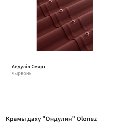
Андулiн Смарт
чырвоны
Крамы даху "Ондулин" Оlоnez