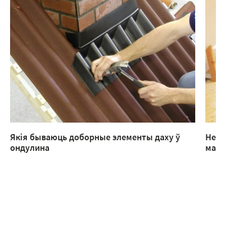
Якія бываюць доборные элементы даху ў
Нека
ондулина
манс