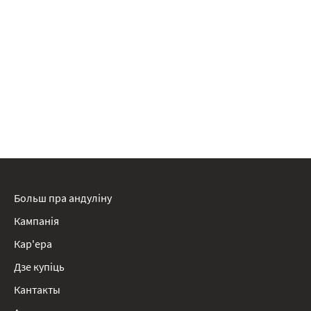
Больш пра андуліну
Кампанія
Кар'ера
Дзе купіць
Кантакты