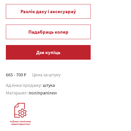
Разлік даху і аксесуараў
Падабраць колер
Дзе купіць
665 - 700 ₽
Цена за штуку
Адзінка продажу:
штука
Матэрыял:
поліпрапілен
поўныя тэхнічныя
характарыстыкі