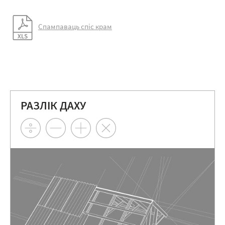
Спампаваць спіс крам
РАЗЛІК ДАХУ