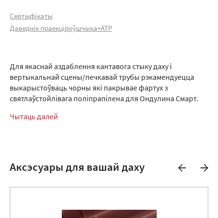
Сертыфікаты
Даведнік праекціроўшчыка+АТР
Для якаснай аздаблення кантавога стыку даху і
вертыкальнай сцены/печкавай трубы рэкамендуецца
выкарыстоўваць чорны які пакрывае фартух з
святлаўстойлівага поліпрапілена для Ондулина Смарт.
Чытаць далей
Аксэсуары для вашай даху