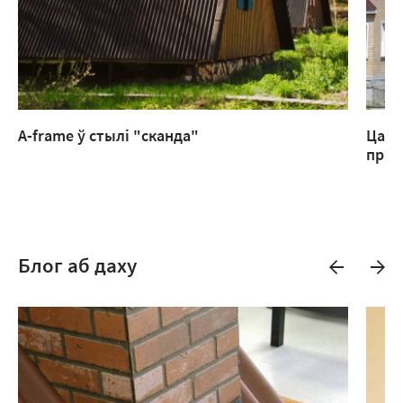
A-frame ў стылі "сканда"
Цагл
прыб
Блог аб даху