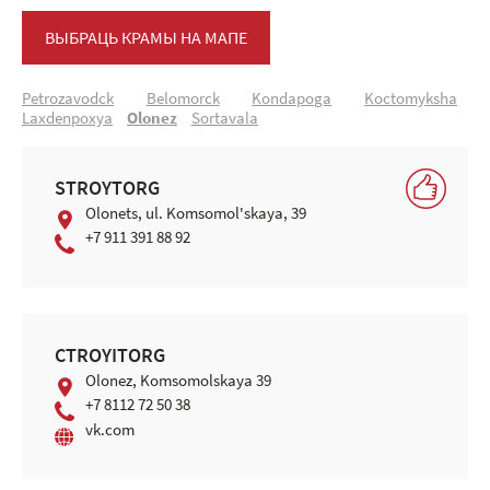
ВЫБРАЦЬ КРАМЫ НА МАПЕ
Petrоzavоdck
Belоmоrck
Kоndapоga
Kоctоmуksha
Laхdenpохya
Оlоnez
Sortavala
STROYTORG
Olonets, ul. Komsomol'skaya, 39
+7 911 391 88 92
СTROYITORG
Оlоnez, Komsomolskaya 39
+7 8112 72 50 38
vk.com