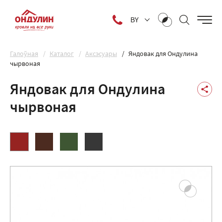
BY
Галоўная
Каталог
Аксэсуары
Яндовак для Ондулина
чырвоная
Яндовак для Ондулина
чырвоная