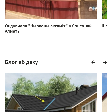
Ондувилла "Чырвоны аксаміт" у Сонечнай
Шатр
Алматы
Блог аб даху