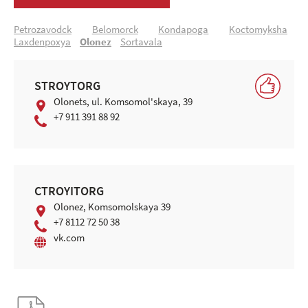
Petrоzavоdck
Belоmоrck
Kоndapоga
Kоctоmуksha
Laхdenpохya
Оlоnez
Sortavala
STROYTORG
Olonets, ul. Komsomol'skaya, 39
+7 911 391 88 92
СTROYITORG
Оlоnez, Komsomolskaya 39
+7 8112 72 50 38
vk.com