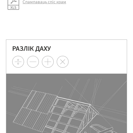
Спампаваць спіс крам
РАЗЛІК ДАХУ