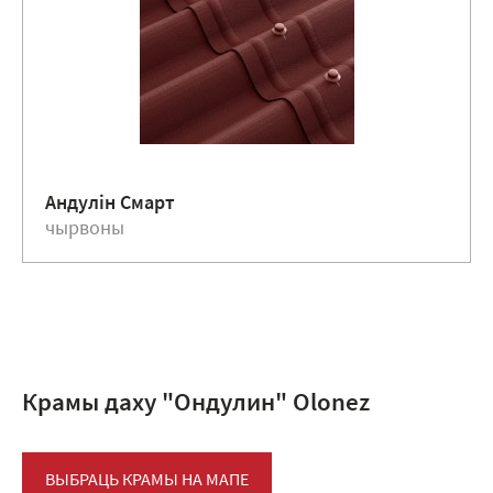
Андулiн Смарт
чырвоны
Крамы даху "Ондулин" Оlоnez
ВЫБРАЦЬ КРАМЫ НА МАПЕ