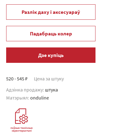
Разлік даху і аксесуараў
Падабраць колер
Дзе купіць
520 - 545 ₽
Цена за штуку
Адзінка продажу:
штука
Матэрыял:
onduline
поўныя тэхнічныя
характарыстыкі