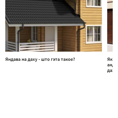
Яндава на даху - што гэта такое?
Як п
анду
дах