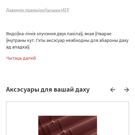
Даведнік праекціроўшчыка+АТР
Яндоўка-лінія злучэння двух пахілаў, якая ўтварае
ўнутраны кут. Гэты аксэсуар неабходны для абароны даху
ад ападкаў.
Чытаць далей
Аксэсуары для вашай даху