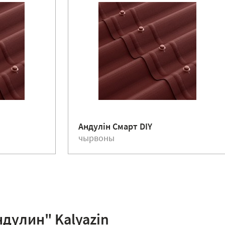
Андулiн Смарт DIY
чырвоны
дулин" Kalyazin