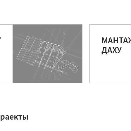
У
МАНТА
ДАХУ
праекты