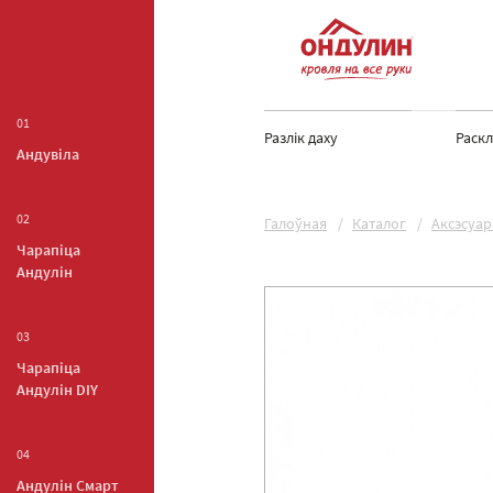
01
Разлік даху
Раскл
Андувiла
02
Галоўная
Каталог
Аксэсуа
Чарапiца
Андулiн
03
Чарапiца
Андулiн DIY
04
Андулiн Смарт