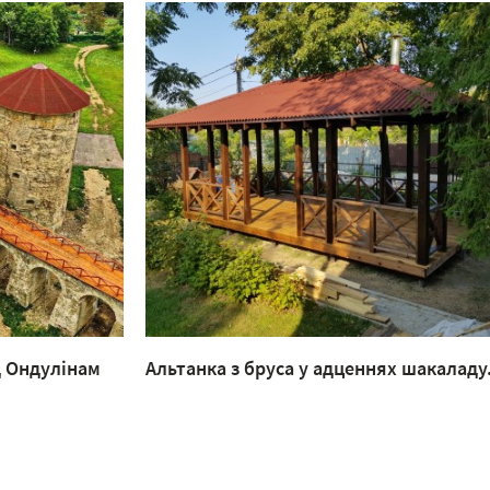
д Ондулінам
Альтанка з бруса у адценнях шакаладу