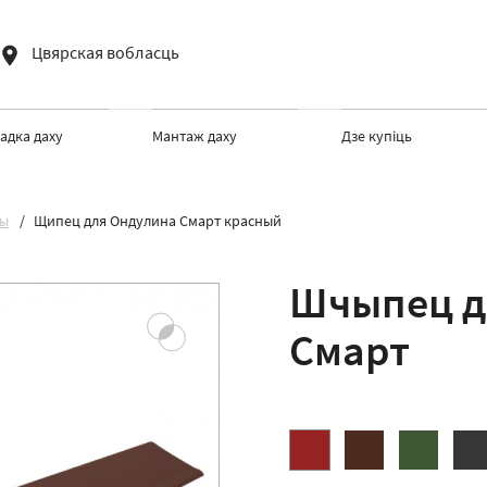
Цвярская вобласць
адка даху
Мантаж даху
Дзе купіць
ры
Щипец для Ондулина Смарт красный
Шчыпец д
Смарт