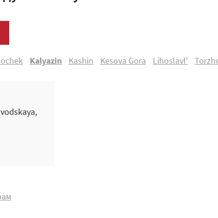
lochek
Kalyazin
Kashin
Kesova Gora
Lihoslavl'
Torzh
avodskaya,
рам