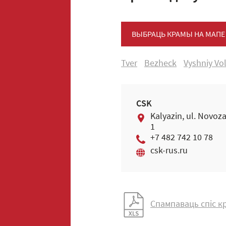
ВЫБРАЦЬ КРАМЫ НА МАПЕ
Tver
Bezheck
Vyshniy Vo
CSK
Kalyazin, ul. Novoz
1
+7 482 742 10 78
csk-rus.ru
Спампаваць спіс к