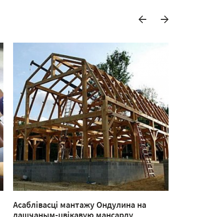
Асаблівасці мантажу Ондулина на
Як праві
дашчаным-цвікавую мансарду
дах, пак