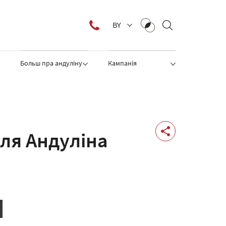
BY
Больш пра андуліну
Кампанія
ля Андулiна