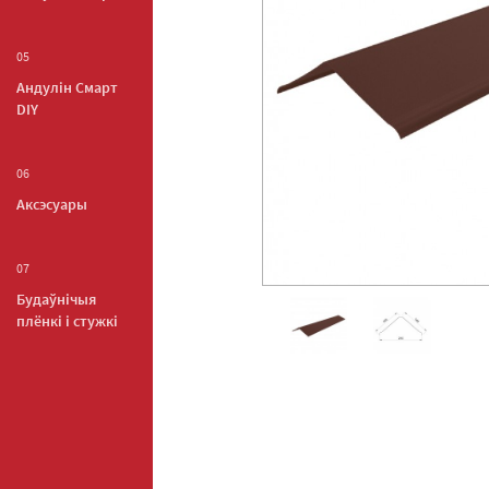
05
Андулiн Смарт
DIY
06
Аксэсуары
07
Будаўнічыя
плёнкі і стужкі