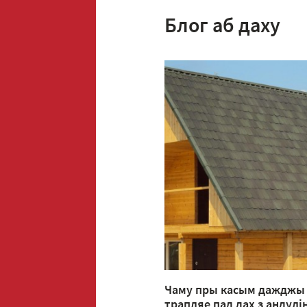
Блог аб даху
Чаму пры касым дажджы 
трапляе пад дах з андулі