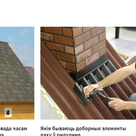
вада часам
Якія бываюць доборные элементы
на
даху ў ондулина