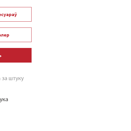
сесуараў
олер
ь
 за штуку
ука