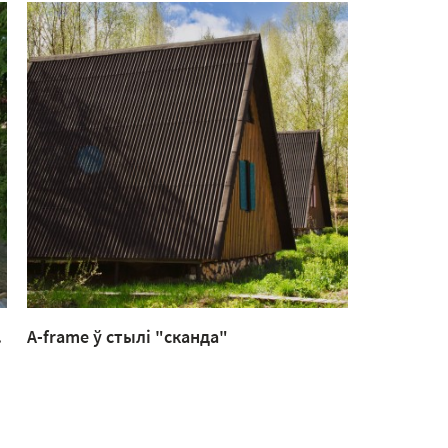
.
A-frame ў стылі "сканда"
Ганак пры
стылі