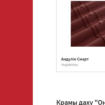
Андулiн Смарт
чырвоны
Крамы даху "Он