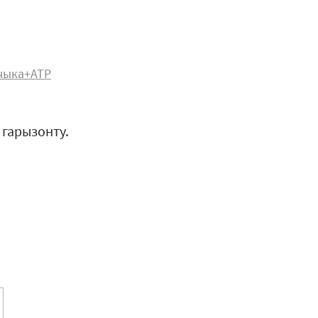
чыка+АТР
 гарызонту.