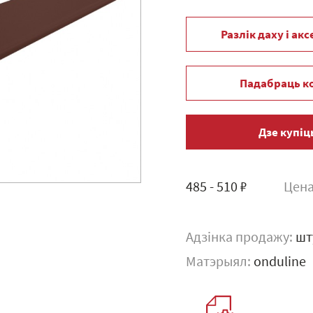
Разлік даху і ак
Падабраць к
Дзе купіц
485 - 510 ₽
Цена
Адзінка продажу:
шт
Матэрыял:
onduline