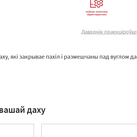
поўныя тэхнічныя
характарыстыкі
Даведнік праекціроўш
ху, які закрывае пахіл і размешчаны пад вуглом да
 вашай даху