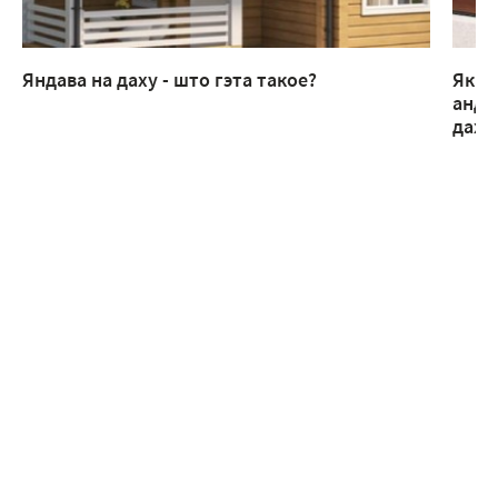
Яндава на даху - што гэта такое?
Як п
анду
дах