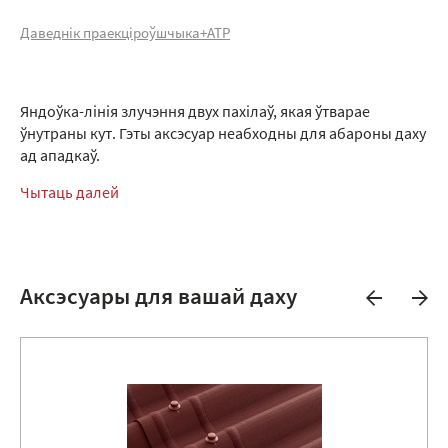
Даведнік праекціроўшчыка+АТР
Яндоўка-лінія злучэння двух пахілаў, якая ўтварае
ўнутраны кут. Гэты аксэсуар неабходны для абароны даху
ад ападкаў.
Чытаць далей
Аксэсуары для вашай даху