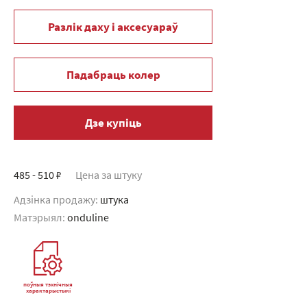
Разлік даху і аксесуараў
Падабраць колер
Дзе купіць
485 - 510 ₽
Цена за штуку
Адзінка продажу:
штука
Матэрыял:
onduline
поўныя тэхнічныя
характарыстыкі