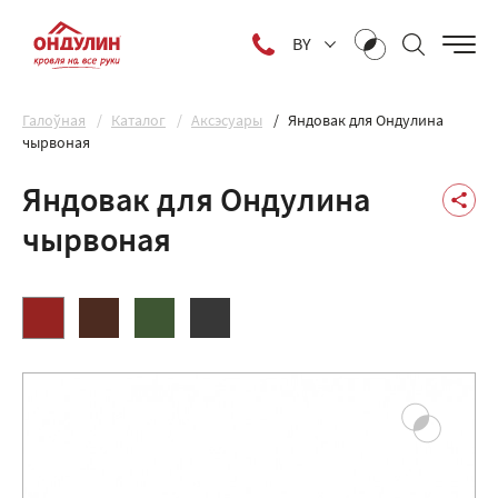
BY
Галоўная
Каталог
Аксэсуары
Яндовак для Ондулина
чырвоная
Яндовак для Ондулина
чырвоная