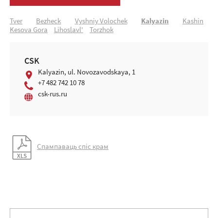
Tver
Bezheck
Vyshniy Volochek
Kalyazin
Kashin
Kesova Gora
Lihoslavl'
Torzhok
CSK
Kalyazin, ul. Novozavodskaya, 1
+7 482 742 10 78
csk-rus.ru
Спампаваць спіс крам