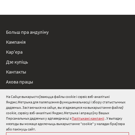
Больш пра андуліну
Кампанія
Кар'ера
Дзе купіць
Кантакты
Ахова працы
Нарматыўныя дакументы
На Сайце выкарыстоўваюцца файлы cookie і сэрвіс вэб-аналітыкі
Яндэкс.Метрыка для паляпшэння функцыянальнасці і збору статыстычных
8 800 511 91 82
дадзеных. Застаючыся на сайце, вы згаджаецеся на выкарыстанне файлаў
cookie, сэрвісу вэб-аналітыкі Яндэкс.Метрыка і апрацоўку Вашых
info@onduline.ru
Персанальных дадзеных у адпаведнасці з
Палітыкамі кампаніі
. У выпадку
Росія
Беларусь
Казахстан
нязгоды вы можаце адключыць выкарыстанне "cookie" у наладах браўзэра
або пакінуць сайт.