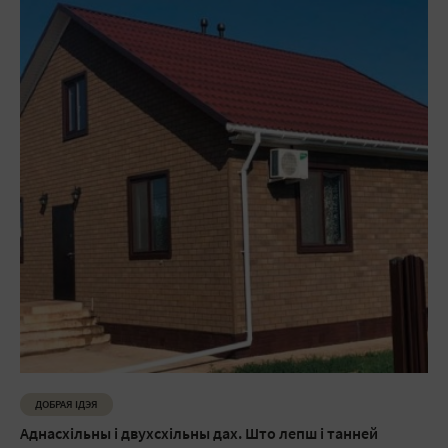
ДОБРАЯ ІДЭЯ
Аднасхільны і двухсхільны дах. Што лепш і танней