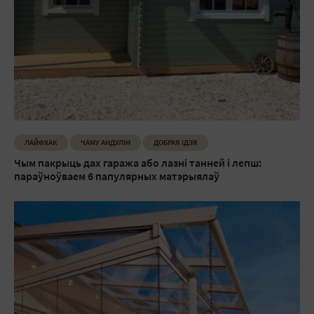
ЛАЙФХАК
ЧАМУ АНДУЛIН
ДОБРАЯ ІДЭЯ
Чым пакрыць дах гаража або лазні танней і лепш:
параўноўваем 6 папулярных матэрыялаў