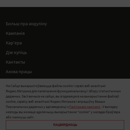
Больш пра андуліну
Кампанія
Кар'ера
Дзе купіць
Кантакты
Ахова працы
Нарматыўныя дакументы
На Сайце выкарыстоўваюцца файлы cookie і сэрвіс вэб-аналітыкі
Яндэкс.Метрыка для паляпшэння функцыянальнасці і збору статыстычных
8 800 511 91 82
дадзеных. Застаючыся на сайце, вы згаджаецеся на выкарыстанне файлаў
cookie, сэрвісу вэб-аналітыкі Яндэкс.Метрыка і апрацоўку Вашых
info@onduline.ru
Персанальных дадзеных у адпаведнасці з
Палітыкамі кампаніі
. У выпадку
Росія
Беларусь
Казахстан
нязгоды вы можаце адключыць выкарыстанне "cookie" у наладах браўзэра
або пакінуць сайт.
ПАЦВЯРДЖАЦЬ