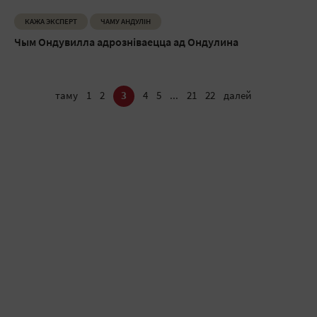
КАЖА ЭКСПЕРТ
ЧАМУ АНДУЛIН
Чым Ондувилла адрозніваецца ад Ондулина
таму
1
2
3
4
5
...
21
22
далей