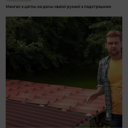
Мангал з цэглы на дачы сваімі рукамі з падстрэшкам