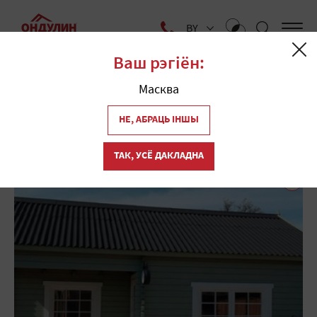
BY
Ваш рэгіён:
Галоўная
Масква
Блог аб даху
НЕ, АБРАЦЬ ІНШЫ
ТАК, УСЁ ДАКЛАДНА