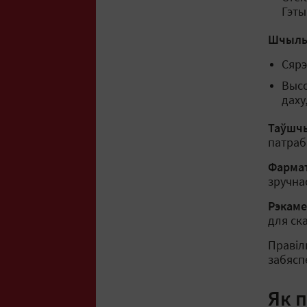
Гэты
Шчыльн
Сярэ
Высо
даху
Таўшчы
патраб
Фармат
зручна
Рэкам
для ск
Правіл
забясп
Як 