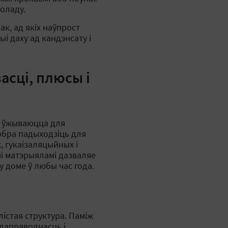
оладу.
к, ад якіх наўпрост
і даху ад кандэнсату і
асці, плюсы і
я ўжываюцца для
обра падыходзіць для
 гукаізаляцыйных і
і матэрыяламі дазваляе
у доме ў любы час года.
лістая структура. Паміж
плаправоднасць і