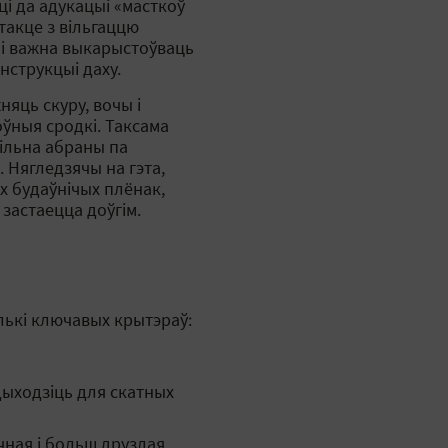
і да адукацыі «масткоў
нтакце з вільгаццю
мі важна выкарыстоўваць
нструкцыі даху.
яць скуру, вочы і
ўныя сродкі. Таксама
вільна абраны па
 Нягледзячы на гэта,
х будаўнічых плёнак,
застаецца доўгім.
ькі ключавых крытэраў:
ыходзіць для скатных
чная і больш друзлая.