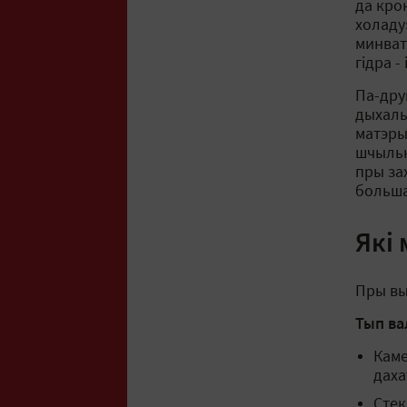
да кро
холаду»
минват
гідра -
Па-дру
дыхаль
матэры
шчыльн
пры за
больша
Які
Пры вы
Тып ва
Каме
даха
Стек