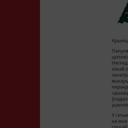
Крыніца
Папуля
цеплаі
Няглед
ніжэй 
запатр
выкары
перакр
«дыхац
ўладал
уцяпля
У гэты
на якія
спосаб