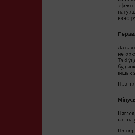
эфекты
натура
канстру
Перав
Да важ
негорю
Такі ў
будынка
іншых 
Пра пр
Мінус
Няглед
важна 
Па-пер