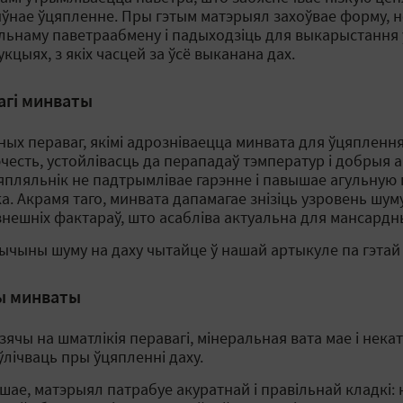
ўнае ўцяпленне. Пры гэтым матэрыял захоўвае форму, 
льнаму паветраабмену і падыходзіць для выкарыстання
кцыях, з якіх часцей за ўсё выканана дах.
агі минваты
ных пераваг, якімі адрозніваецца минвата для ўцяплення
честь, устойлівасць да перападаў тэмператур і добрыя а
цяпляльнік не падтрымлівае гарэнне і павышае агульную
. Акрамя таго, минвата дапамагае знізіць узровень шуму
знешніх фактараў, што асабліва актуальна для мансард
ычыны шуму на даху чытайце ў нашай артыкуле па гэта
ы минваты
зячы на шматлікія перавагі, мінеральная вата мае і нека
ўлічваць пры ўцяпленні даху.
шае, матэрыял патрабуе акуратнай і правільнай кладкі: