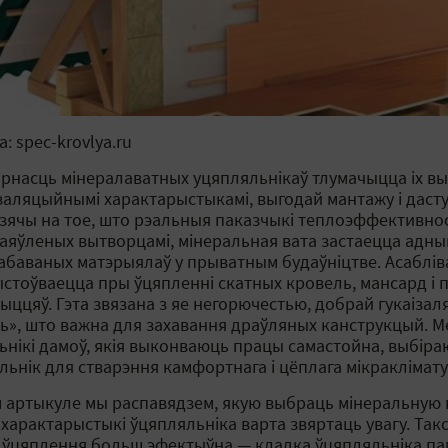
: spec-krovlya.ru
рнасць мінералаватных уцяпляльнікаў тлумачыцца іх вы
заляцыйнымі характарыстыкамі, выгодай мантажу і даст
зячы на тое, што рэальныя паказчыкі теплоэффективно
заяўленых вытворцамі, мінеральная вата застаецца адны
абаваных матэрыялаў у прыватным будаўніцтве. Асабліва
стоўваецца пры ўцяпленні скатных кровель, мансард і
ыццяў. Гэта звязана з яе негорючестью, добрай гукаіза
ь», што важна для захавання драўляных канструкцый. Ме
ьнікі дамоў, якія выконваюць працы самастойна, выбір
льнік для стварэння камфортнага і цёплага мікраклімату
м артыкуле мы распавядзем, якую выбраць мінеральную в
 характарыстыкі ўцяпляльніка варта звяртаць увагу. Так
 ўцяплення больш эфектыўна — кладка ўцяпляльніка пам