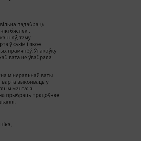
авільна падабраць
ікі бяспекі.
жанняў, таму
а ў сухім і якое
ых прамянёў. Ўпакоўку
аб вата не ўвабрала
кна мінеральнай ваты
ы варта выконваць у
яглым мантажы
нна прыбраць працоўнае
канні.
ніка;