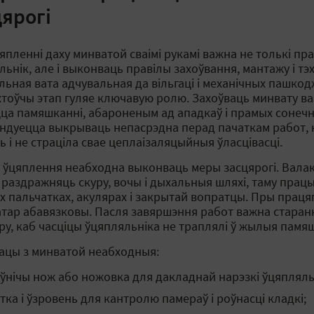
цярогі
япленні даху минватой сваімі рукамі важна не толькі пр
ьнік, але і выконваць правілы захоўвання, мантажу і тэхн
льная вата адчувальная да вільгаці і механічных пашкод
тоўчы этап гуляе ключавую ролю. Захоўваць минвату варт
ца памяшканні, абароненым ад ападкаў і прамых сонечн
ндуецца выкрываць непасрэдна перад пачаткам работ, к
ь і не страціла свае цеплаізаляцыйныя ўласцівасці.
 ўцяплення неабходна выконваць меры засцярогі. Вала
 раздражняць скуру, вочы і дыхальныя шляхі, таму прац
х пальчатках, акулярах і закрытай вопратцы. Пры прац
атар абавязковы. Пасля завяршэння работ важна стара
ру, каб часціцы ўцяпляльніка не траплялі ў жылыя памяш
ацы з минватой неабходныя:
ўнічы нож або ножовка для дакладнай нарэзкі ўцяпляль
тка і ўзровень для кантролю памераў і роўнасці кладкі;