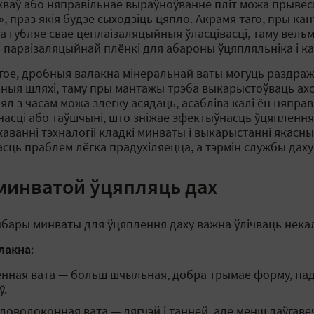
кваў або няправільнае выраўноўванне пліт можа прывесц
, праз якія будзе сыходзіць цяпло. Акрамя таго, пры ка
а губляе свае цеплаізаляцыйныя ўласцівасці, таму вель
 і параізаляцыйнай плёнкі для абароны ўцяпляльніка і ка
гое, дробныя валакна мінеральнай ваты могуць раздражн
ныя шляхі, таму пры мантажы трэба выкарыстоўваць ахо
ял з часам можа злегку асядаць, асабліва калі ён няпра
асці або таўшчыні, што зніжае эфектыўнасць ўцяплення.
хаванні тэхналогіі кладкі минваты і выкарыстанні якасны
сць праблем лёгка прадухіляецца, а тэрмін службы даху 
 минватой ўцяпляць дах
бары минваты для ўцяплення даху важна ўлічваць некал
лакна
:
нная вата — больш шчыльная, добра трымае форму, пад
ў.
ловолоконная вата — лягчэй і танней, але менш даўгаве