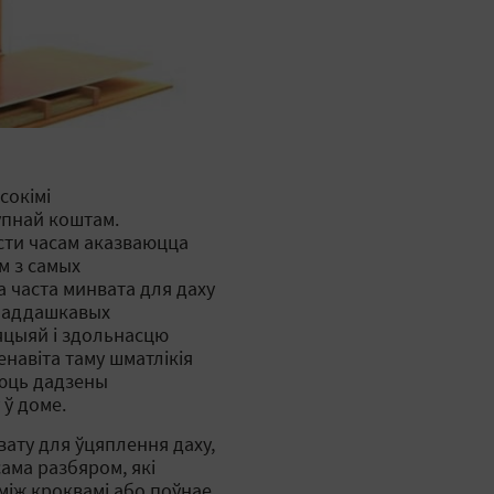
сокімі
упнай коштам.
сти часам аказваюцца
м з самых
 часта минвата для даху
 паддашкавых
ляцыяй і здольнасцю
навіта таму шматлікія
аюць дадзены
 ў доме.
ату для ўцяплення даху,
сама разбяром, які
іж кроквамі або поўнае