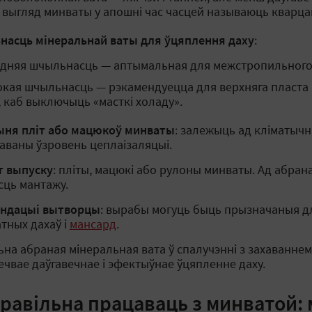
 выгляд минваты у апошні час часцей называюць кварца
асць мінеральнай ваты для ўцяплення даху
:
дняя шчыльнасць — аптымальная для межстропильного
кая шчыльнасць — рэкамендуецца для верхняга пласта
, каб выключыць «масткі холаду».
ня пліт або мацюкоў минваты
: залежыць ад кліматычн
аваны ўзровень цеплаізаляцыі.
 выпуску
: пліты, мацюкі або рулоны минваты. Ад абра
сць мантажу.
ендацыі вытворцы
: вырабы могуць быць прызначаныя д
атных дахаў і
мансард
.
ьна абраная мінеральная вата ў спалучэнні з захаваннем
ечвае даўгавечнае і эфектыўнае ўцяпленне даху.
правільна працаваць з минватой: