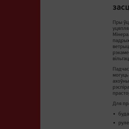
зас
Пры ўц
уцяплял
Мінера
падрых
ветрыц
рэкаме
вільгац
Падчас
могуць
ахоўны
рэспір
прасто
Для пр
буда
руле