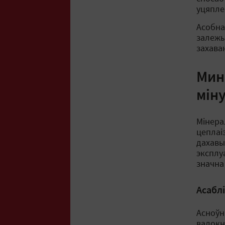
уцяпле
Асобна
залежы
захава
Минв
мін
Мінера
цеплаі
дахавы
эксплу
значна
Асабл
Асноўн
валокн