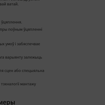
вай ватай.
 ўцяплення.
 пры поўным ўцяпленні
ых умоў і забяспечвае
нага варыянту залежыць
ля сцен або спецыяльна
 тэхналогіі мантажу
 меры