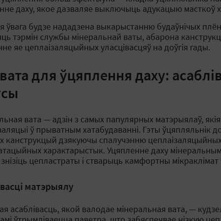
нне даху, якое дазваляе выключыць адукацыю масткоў х
я ўвага будзе нададзена выкарыстанню будаўнічых плёна
ць тэрмін службы мінеральнай ваты, абарона канструкцы
нне яе цеплаізаляцыйных уласцівасцяў на доўгія гады.
ата для ўцяплення даху: асаблів
усы
льная вата — адзін з самых папулярных матэрыялаў, які
заляцыі ў прыватным хатабудаванні. Гэты ўцяпляльнік д
х канструкцый дзякуючы спалучэнню цеплаізаляцыйных,
атацыйных характарыстык. Уцяпленне даху мінеральным
 знізіць цепластраты і стварыць камфортны мікраклімат 
івасці матэрыялу
ая асаблівасць, якой валодае мінеральная вата, — кудзе
амі ўтрымліваецца паветра, што забяспечвае нізкую це