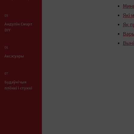
Минв
Які 
05
Андулiн Смарт
Як п
DIY
Вар
Выні
06
Аксэсуары
07
Будаўнічыя
плёнкі і стужкі