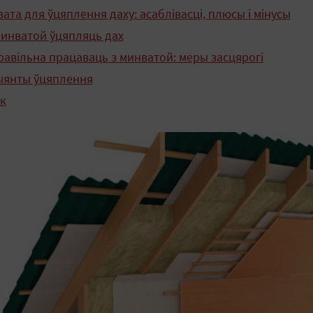
ата для ўцяплення даху: асаблівасці, плюсы і мінусы
минватой ўцяпляць дах
равільна працаваць з минватой: меры засцярогі
ыянты ўцяплення
к