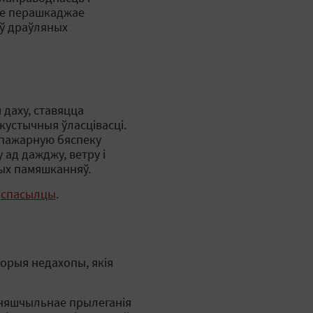
не перашкаджае
 ў драўляных
 даху, ставяцца
кустычныя ўласцівасці.
 пажарную бяспеку
 ад дажджу, ветру і
ных памяшканняў.
й
спасылцы
.
торыя недахопы, якія
 няшчыльнае прылеганія