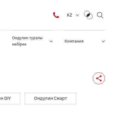
KZ
Ондулин туралы
Компания
көбірек
н DIY
Ондулин Смарт