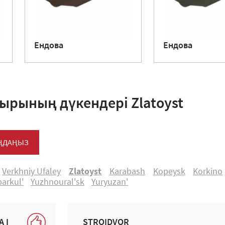
Ендова
Ендова
ырының дүкендері Zlatoyst
АҢДАҢЫЗ
Verkhniy Ufaley
Zlatoyst
Karabash
Kopeysk
Korkino
arkul'
Yuzhnoural'sk
Yuryuzan'
 I
STROIDVOR