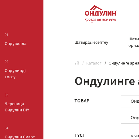
01
Шаты
Шатырды есептеу
Ондувилла
орна
02
Yй
Каталог
Ондулинге арна
Ондулинді
төсеу
Ондулинге 
03
ТОВАР
Онд
Черепица
Ондулин DIY
Онд
04
ТҮСІ
қы
Ондулин Смарт