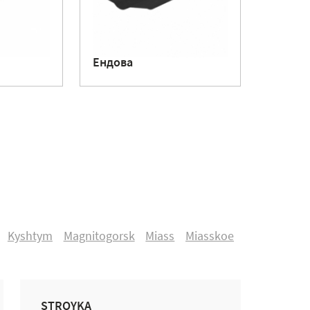
Ендова
Kyshtym
Magnitogorsk
Miass
Miasskoe
STROYKA