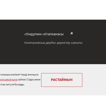
«Ондулин» кітапханасы
Компанияның дербес деректер саясаты
тикалық мәліметтерді жинауға
РАСТАЙМЫН
ия саясатына
сәйкес Сіздің жеке
ттан кетуге болады.