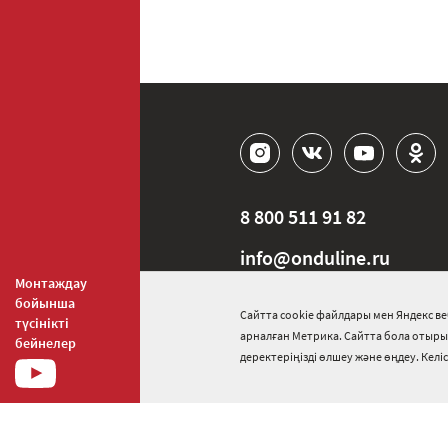
8 800 511 91 82
info@onduline.ru
Монтаждау
бойынша
Ресей
Беларусь
Қазақс
Сайтта cookie файлдары мен Яндекс в
түсінікті
арналған Метрика. Сайтта бола отырып,
бейнелер
деректеріңізді өлшеу және өңдеу. Кел