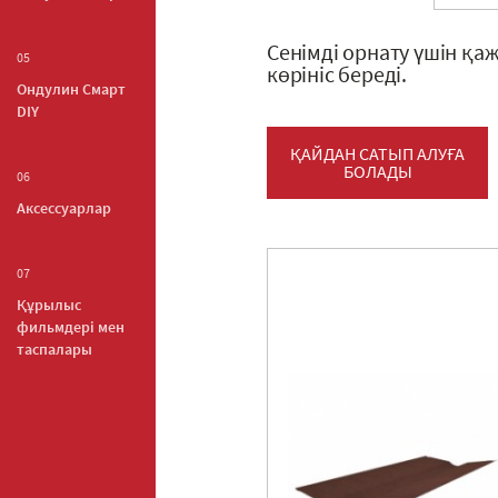
Сенімді орнату үшін қ
05
көрініс береді.
Ондулин Смарт
DIY
ҚАЙДАН САТЫП АЛУҒА
БОЛАДЫ
06
Аксессуарлар
07
Құрылыс
фильмдері мен
таспалары