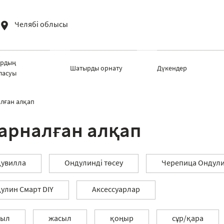
Челябі облысы
рдың
Шатырды орнату
Дүкендер
ласуы
лған алқап
арналған алқап
увилла
Ондулинді төсеу
Черепица Ондули
улин Смарт DIY
Аксессуарлар
зыл
жасыл
қоңыр
сұр/қара