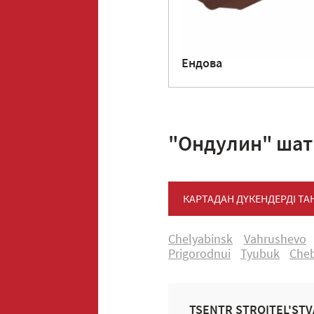
Ендова
"Ондулин" шат
КАРТАДАН ДҮКЕНДЕРДІ Т
Chelyabinsk
Vahrushevo
Prigorodnui
Tyubuk
Cheb
TSENTR STROITEL'STVA