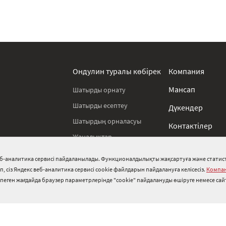
Ондулин туралы көбірек
Компания
Мансап
Шатырды орнату
Шатырды есептеу
Дүкендер
Шатырдың орналасуы
Контактілер
Жаңалықтар
Еңбекті қорғау
Аяқталған жобалар
тан
еб-аналитика сервисі пайдаланылады. Функционалдылықты жақсартуға және статис
Ережелер
Шатыр блогы
 сіз Яндекс веб-аналитика сервисі cookie файлдарын пайдалануға келісесіз.
Компан
іспеген жағдайда браузер параметрлерінде "cookie" пайдалануды өшіруге немесе сай
Сатып алушылардың пікірлері
Кәсіби мамандар кеңес береді
Сұрақтар мен жауаптар