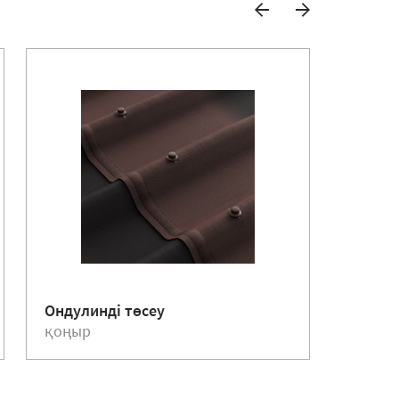
Ондулинді төсеу
Черепи
қоңыр
қызыл