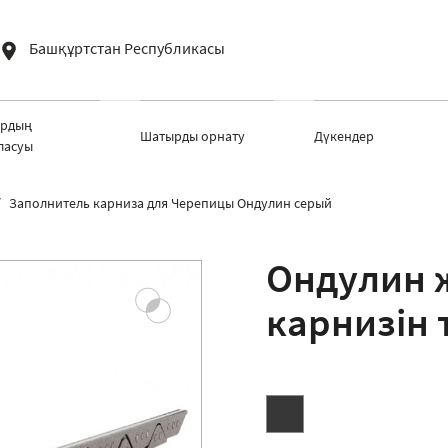
Башқұртстан Республикасы
рдың
Шатырды орнату
Дүкендер
ласуы
Заполнитель карниза для Черепицы Ондулин серый
Ондулин
карнизін