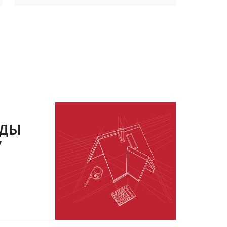
РДЫ
У