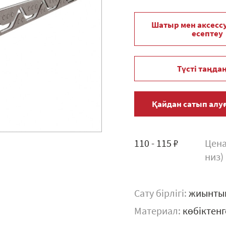
Шатыр мен аксесс
есептеу
Түсті таңда
Қайдан сатып алу
110 - 115 ₽
Цена
низ)
Сату бірлігі:
жиынтық
Материал:
көбіктен