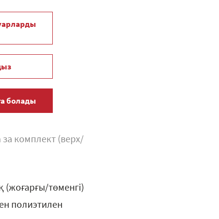
уарларды
ңыз
ға болады
 за комплект (верх/
 (жоғарғы/төменгі)
ген полиэтилен