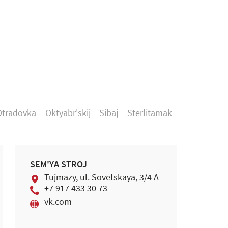
Otradovka
Oktyabr'skij
Sibaj
Sterlitamak
SEM'YA STROJ
Tujmazy, ul. Sovetskaya, 3/4 A
+7 917 433 30 73
vk.com