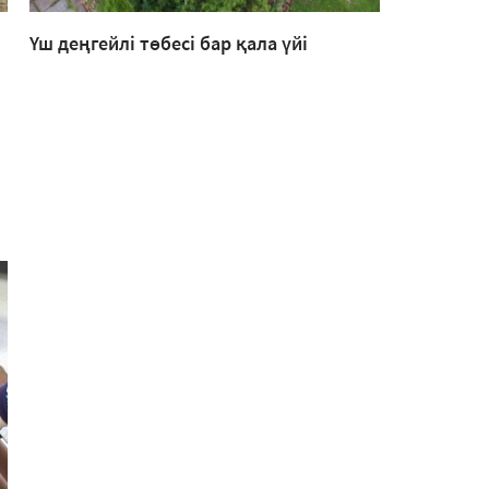
Үш деңгейлі төбесі бар қала үйі