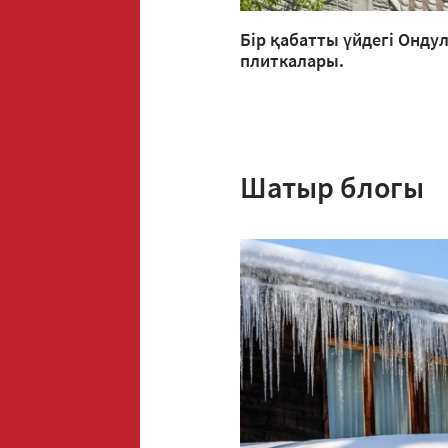
Бір қабатты үйдегі Онду
плиткалары.
Шатыр блогы