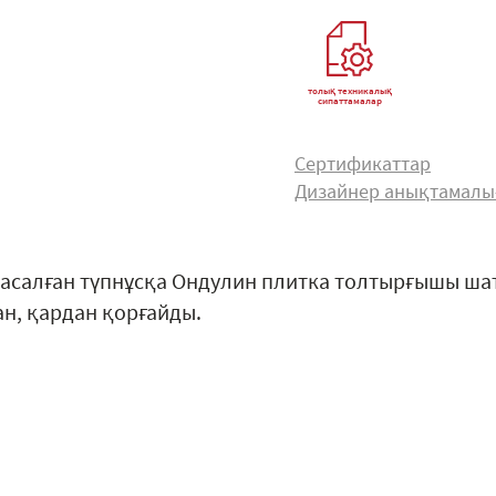
толық техникалық
сипаттамалар
Сертификаттар
Дизайнер анықтамал
асалған түпнұсқа Ондулин плитка толтырғышы шат
ан, қардан қорғайды.