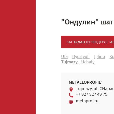
"Ондулин" шат
КАРТАДАН ДҮКЕНДЕРДІ Т
Ufa
Dyurtyuli
Iglino
K
Tujmazy
Uchaly
METALLOPROFIL'
Tujmazy, ul. CHapae
+7 927 927 49 79
metaprof.ru