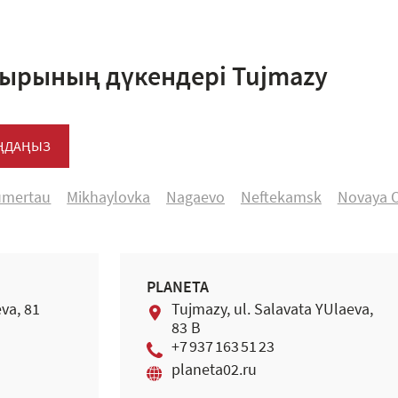
ырының дүкендері Tujmazy
АҢДАҢЫЗ
umertau
Mikhaylovka
Nagaevo
Neftekamsk
Novaya 
PLANETA
va, 81
Tujmazy, ul. Salavata YUlaeva,
83 B
+7 937 163 51 23
planeta02.ru