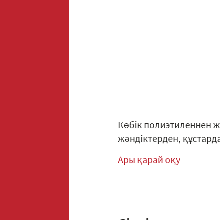
Көбік полиэтиленнен ж
жәндіктерден, құстард
Ары қарай оқу