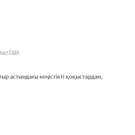
ығы+ТША
ыр астындағы кеңістікті қоқыстардан,