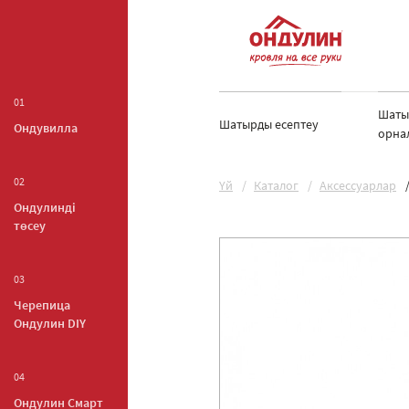
01
Шаты
Шатырды есептеу
Ондувилла
орна
02
Yй
Каталог
Аксессуарлар
Ондулинді
төсеу
03
Черепица
Ондулин DIY
04
Ондулин Смарт