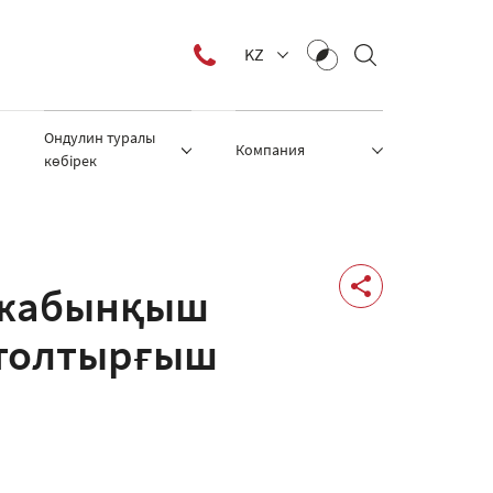
KZ
Ондулин туралы
Компания
көбірек
 жабынқыш
 толтырғыш