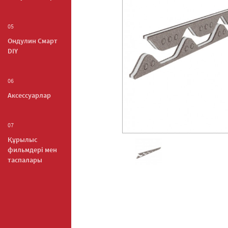
05
Ондулин Смарт
DIY
06
Аксессуарлар
07
Құрылыс
фильмдері мен
таспалары