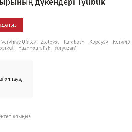
ырының дүкендері Tyubuk
АҢДАҢЫЗ
Verkhniy Ufaley
Zlatoyst
Karabash
Kopeysk
Korkino
barkul'
Yuzhnoural'sk
Yuryuzan'
tsionnaya,
жүктеп алыңыз