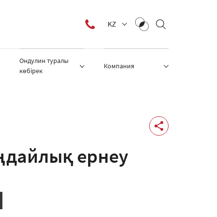
KZ
Ондулин туралы
Компания
көбірек
ңдайлық ернеу