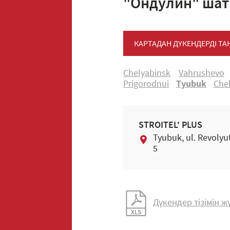
"Ондулин" шат
КАРТАДАН ДҮКЕНДЕРДІ Т
Chelyabinsk
Vahrushevo
Prigorodnui
Tyubuk
Che
STROITEL' PLUS
Tyubuk, ul. Revolyu
5
Дүкендер тізімін 