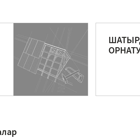
ШАТЫ
ОРНАТ
алар