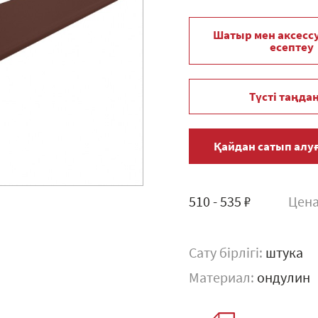
Шатыр мен аксесс
есептеу
Түсті таңда
Қайдан сатып алу
510 - 535 ₽
Цена
Сату бірлігі:
штука
Материал:
ондулин