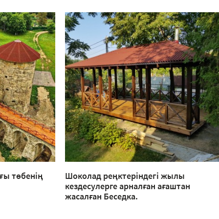
ғы төбенің
Шоколад реңктеріндегі жылы
кездесулерге арналған ағаштан
жасалған Беседка.