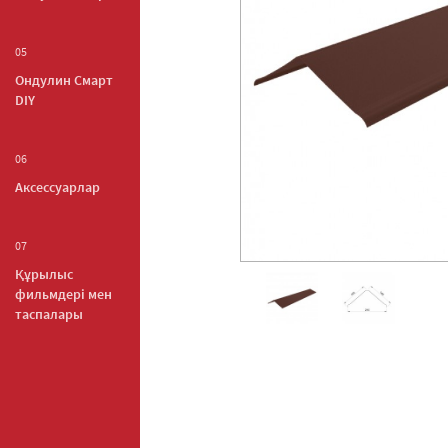
05
Ондулин Смарт
DIY
06
Аксессуарлар
07
Құрылыс
фильмдері мен
таспалары