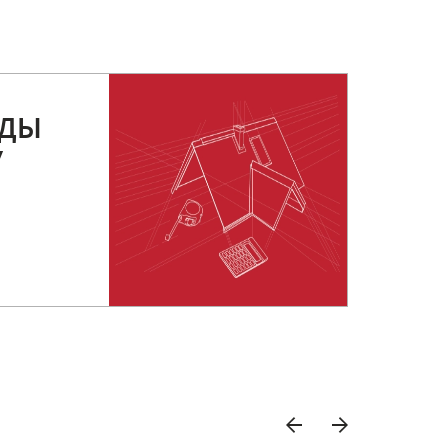
РДЫ
У