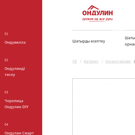
01
Шаты
Шатырды есептеу
Ондувилла
орна
02
Yй
Каталог
Аксессуарлар
Ондулинді
төсеу
03
Черепица
Ондулин DIY
04
Ондулин Смарт