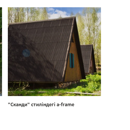
"Сканди" стиліндегі a-frame
Американ
кіреберісі