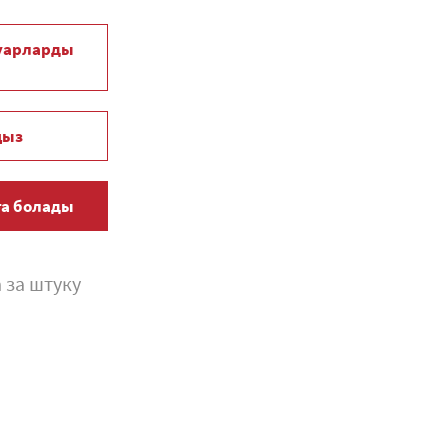
уарларды
ңыз
ға болады
 за штуку