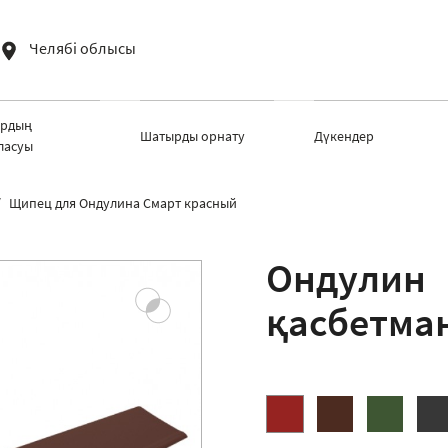
Челябі облысы
рдың
Шатырды орнату
Дүкендер
ласуы
Щипец для Ондулина Смарт красный
Ондулин
қасбетма