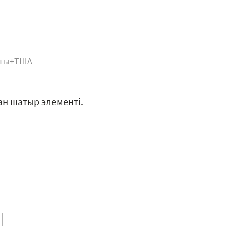
ығы+ТША
ан шатыр элементі.