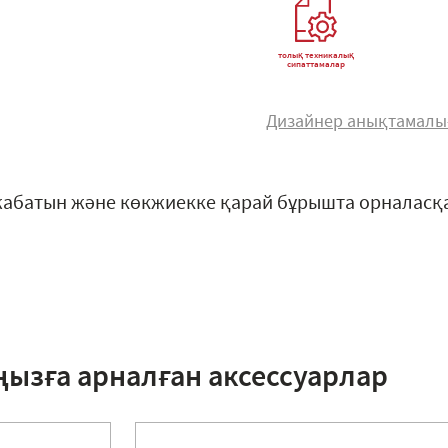
толық техникалық
сипаттамалар
Дизайнер анықтамал
жабатын және көкжиекке қарай бұрышта орналасқ
ңызға арналған аксессуарлар