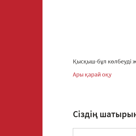
Қысқыш-бұл көлбеуді 
Ары қарай оқу
Сіздің шатыры