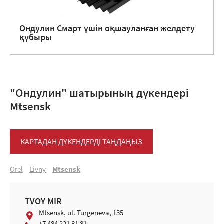
Ондулин Смарт үшін оқшауланған желдету
құбыры
"Ондулин" шатырының дүкендері
Mtsensk
КАРТАДАН ДҮКЕНДЕРДІ ТАҢДАҢЫЗ
Orel
Livny
Mtsensk
TVOY MIR
Mtsensk, ul. Turgeneva, 135