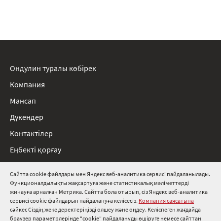
Ондулин туралы көбірек
Компания
Мансап
Дүкендер
Контактілер
Еңбекті қорғау
Ережелер
Сайтта cookie файлдары мен Яндекс веб-аналитика сервисі пайдаланылады.
Функционалдылықты жақсартуға және статистикалық мәліметтерді
8 800 511 91 82
жинауға арналған Метрика. Сайтта бола отырып, сіз Яндекс веб-аналитика
сервисі cookie файлдарын пайдалануға келісесіз.
Компания саясатына
info@onduline.ru
сәйкес Сіздің жеке деректеріңізді өлшеу және өңдеу. Келіспеген жағдайда
Ресей
Беларусь
Қазақстан
браузер параметрлерінде "cookie" пайдалануды өшіруге немесе сайттан