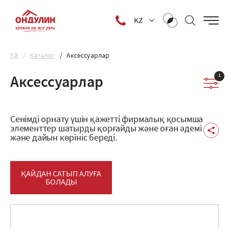
KZ
Yй
Каталог
Аксессуарлар
1
Аксессуарлар
Сенімді орнату үшін қажетті фирмалық қосымша
элементтер шатырды қорғайды және оған әдемі
және дайын көрініс береді.
ҚАЙДАН САТЫП АЛУҒА
БОЛАДЫ