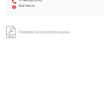
+7 484 221 81 81
tvoi-mir.ru
Дүкендер тізімін жүктеп алыңыз