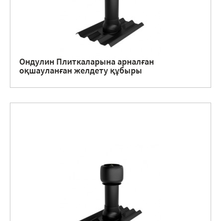
Ондулин Плиткаларына арналған
оқшауланған желдету құбыры