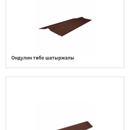
Ондулин төбе шатыржалы