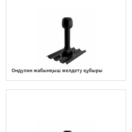
Ондулин жабынқыш желдету құбыры