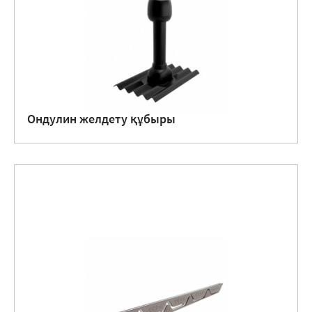
Ондулин желдету құбыры