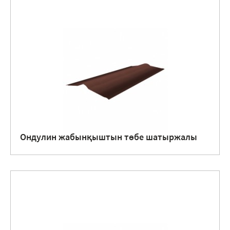
Ондулин жабынқыштын төбе шатыржалы