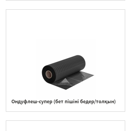
Ондуфлеш-супер (бет пішіні бедер/толқын)