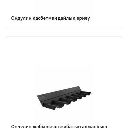
Ондулин қасбетмаңдайлық ернеу
Ондулин жабынқыш жабатын алжапқыш