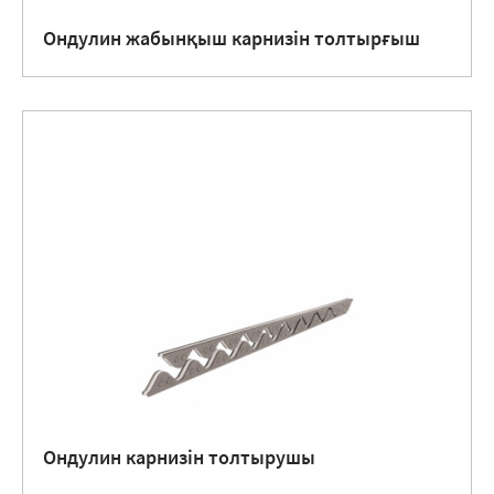
Ондулин жабынқыш карнизін толтырғыш
Ондулин карнизін толтырушы