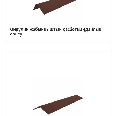
Ондулин жабынқыштын қасбетмаңдайлық
ернеу