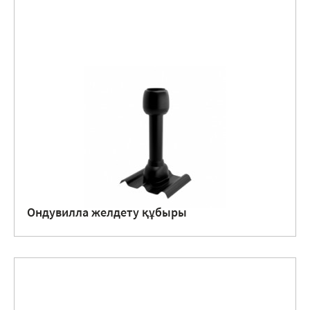
Ондувилла желдету құбыры