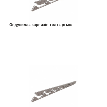
Ондувилла карнизін толтырғыш