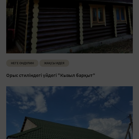
НЕГЕ ОНДУЛИН
ЖАҚСЫ ИДЕЯ
Орыс стиліндегі үйдегі "Кызыл барқыт"