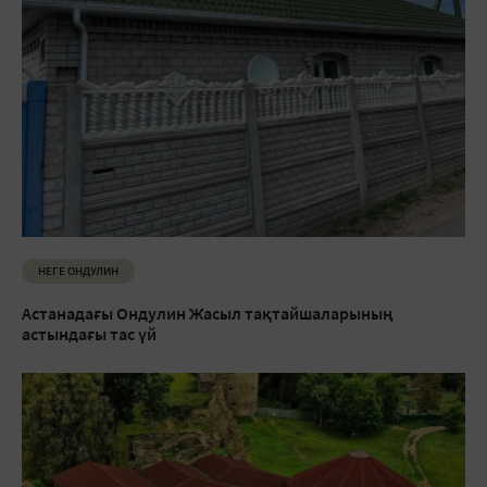
НЕГЕ ОНДУЛИН
Астанадағы Ондулин Жасыл тақтайшаларының
астындағы тас үй