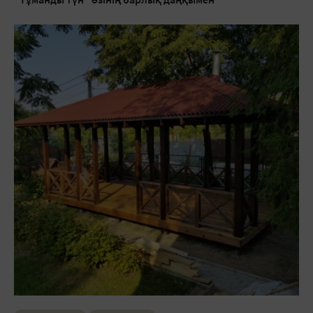
"Тұманды түн" өзінің барлық даңқымен