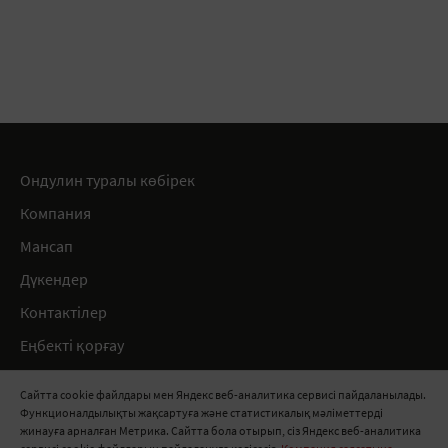
Ондулин туралы көбірек
Компания
Мансап
Дүкендер
Контактілер
Еңбекті қорғау
Ережелер
Сайтта cookie файлдары мен Яндекс веб-аналитика сервисі пайдаланылады.
Функционалдылықты жақсартуға және статистикалық мәліметтерді
8 800 511 91 82
жинауға арналған Метрика. Сайтта бола отырып, сіз Яндекс веб-аналитика