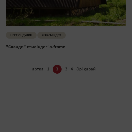
НЕГЕ ОНДУЛИН
ЖАҚСЫ ИДЕЯ
"Сканди" стиліндегі a-frame
артқа
1
2
3
4
Әрі қарай