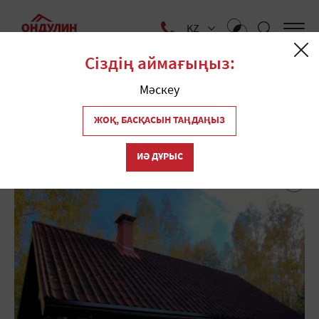
KZ
Сіздің аймағыңыз:
Yй
Ондулин туралы көбірек
Аяқталған жобалар
Мәскеу
Аяқталған жобалар
ЖОҚ, БАСҚАСЫН ТАҢДАҢЫЗ
ИӘ ДҰРЫС