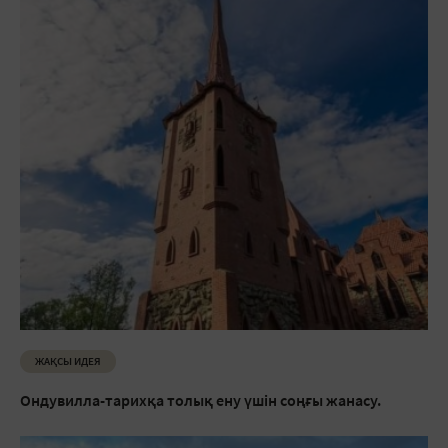
ЖАҚСЫ ИДЕЯ
Ондувилла-тарихқа толық ену үшін соңғы жанасу.