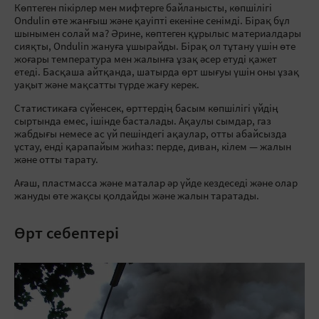
Көптеген пікірлер мен мифтерге байланысты, көпшілігі
Ondulin өте жанғыш және қауіпті екеніне сенімді. Бірақ бұл
шынымен солай ма? Әрине, көптеген құрылыс материалдары
сияқты, Ondulin жануға ұшырайды. Бірақ ол тұтану үшін өте
жоғары температура мен жалынға ұзақ әсер етуді қажет
етеді. Басқаша айтқанда, шатырда өрт шығуы үшін оны ұзақ
уақыт және мақсатты түрде жағу керек.
Статистикаға сүйенсек, өрттердің басым көпшілігі үйдің
сыртында емес, ішінде басталады. Ақаулы сымдар, газ
жабдығы немесе ас үй пешіндегі ақаулар, отты абайсызда
ұстау, енді қарапайым жиһаз: перде, диван, кілем — жалын
және отты тарату.
Ағаш, пластмасса және маталар әр үйде кездеседі және олар
жануды өте жақсы қолдайды және жалын таратады.
Өрт себептері