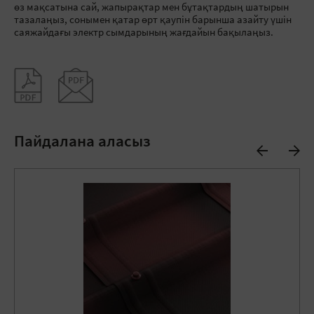
өз мақсатына сай, жапырақтар мен бұтақтардың шатырын
тазалаңыз, сонымен қатар өрт қаупін барынша азайту үшін
саяжайдағы электр сымдарының жағдайын бақылаңыз.
Пайдалана аласыз