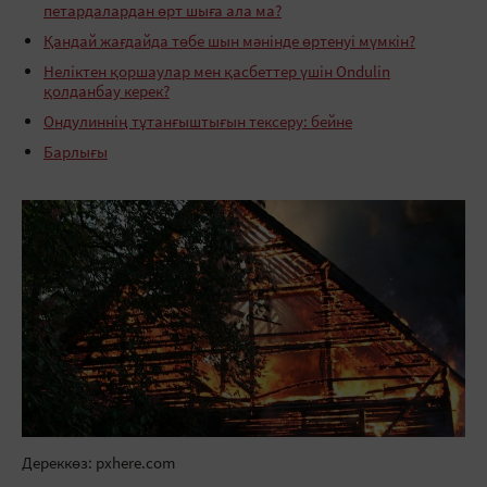
петардалардан өрт шыға ала ма?
Қандай жағдайда төбе шын мәнінде өртенуі мүмкін?
Неліктен қоршаулар мен қасбеттер үшін Ondulin
қолданбау керек?
Ондулиннің тұтанғыштығын тексеру: бейне
Барлығы
Дереккөз: pxhere.com