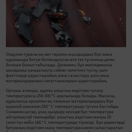
Ондулин туралы ең көп тараған аңыздардың бірі оның
құрамында битум болғандықтан өте тез тұтанғыш деген
болжам болып табылады. Дегенмен, бұл мәлімдеменің
шындыққа қаншалықты сәйкес келетінін түсіну үшін
фактілерді қарастырайық және салыстыру үшін ағаш
материалдарының сипаттамаларын қарастырайық.
Орташа алғанда, құрғақ ағаштың өздігінен тұтану
температурасы 250-300 °C аралығында болады. Мысалы,
құрылысқа арналған ең танымал материалдардың бірі
қарағай шамамен 250 ° C температурада тұтана бастайды.
Сонымен қатар, ұзақ қыздыру кезінде бұл температура
айтарлықтай төмендейді: ағаштың өздігінен жануы 20
сағаттан кейін 166 ° C температурада тіркелді. Бұл деректерді
битумның өздігінен жану температурасымен салыстыратын