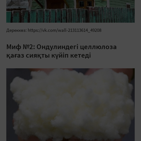
Дереккөз: https://vk.com/wall-213113614_49208
Миф №2: Ондулиндегі целлюлоза
қағаз сияқты күйіп кетеді