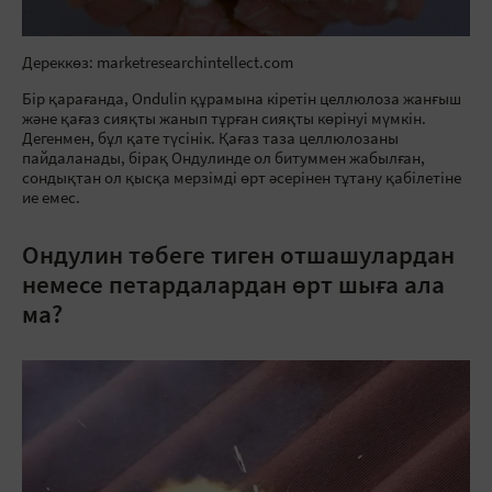
Дереккөз: marketresearchintellect.com
Бір қарағанда, Ondulin құрамына кіретін целлюлоза жанғыш
және қағаз сияқты жанып тұрған сияқты көрінуі мүмкін.
Дегенмен, бұл қате түсінік. Қағаз таза целлюлозаны
пайдаланады, бірақ Ондулинде ол битуммен жабылған,
сондықтан ол қысқа мерзімді өрт әсерінен тұтану қабілетіне
ие емес.
Ондулин төбеге тиген отшашулардан
немесе петардалардан өрт шыға ала
ма?