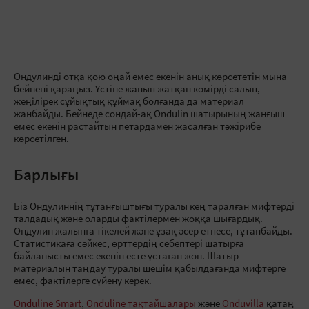
Ондулинді отқа қою оңай емес екенін анық көрсететін мына
бейнені қараңыз. Үстіне жанып жатқан көмірді салып,
жеңілірек сұйықтық құймақ болғанда да материал
жанбайды. Бейнеде сондай-ақ Ondulin шатырының жанғыш
емес екенін растайтын петардамен жасалған тәжірибе
көрсетілген.
Барлығы
Біз Ондулиннің тұтанғыштығы туралы кең таралған мифтерді
талдадық және оларды фактілермен жоққа шығардық.
Ондулин жалынға тікелей және ұзақ әсер етпесе, тұтанбайды.
Статистикаға сәйкес, өрттердің себептері шатырға
байланысты емес екенін есте ұстаған жөн. Шатыр
материалын таңдау туралы шешім қабылдағанда мифтерге
емес, фактілерге сүйену керек.
Onduline Smart
,
Onduline тақтайшалары
және
Onduvilla
қатаң