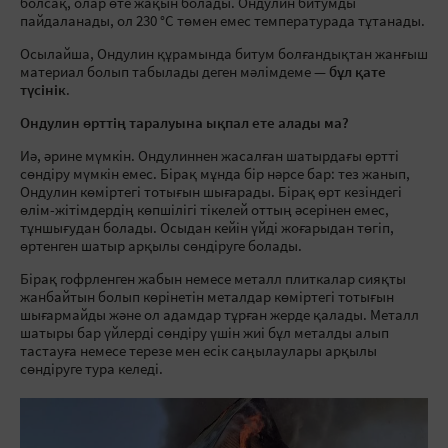
болсақ, олар өте жақын болады. Ондулин битумды
пайдаланады, ол 230 °C төмен емес температурада тұтанады.
Осылайша, Ондулин құрамында битум болғандықтан жанғыш
материал болып табылады деген мәлімдеме —
бұл қате
түсінік
.
Ондулин өрттің таралуына ықпал ете алады ма?
Иә, әрине мүмкін. Ондулиннен жасалған шатырдағы өртті
сөндіру мүмкін емес. Бірақ мұнда бір нәрсе бар: тез жанып,
Ондулин көміртегі тотығын шығарады. Бірақ өрт кезіндегі
өлім-жітімдердің көпшілігі тікелей оттың әсерінен емес,
тұншығудан болады. Осыдан кейін үйді жоғарыдан төгіп,
өртенген шатыр арқылы сөндіруге болады.
Бірақ гофрленген жабын немесе металл плиткалар сияқты
жанбайтын болып көрінетін металдар көміртегі тотығын
шығармайды және ол адамдар тұрған жерде қалады. Металл
шатыры бар үйлерді сөндіру үшін жиі бұл металды алып
тастауға немесе терезе мен есік саңылаулары арқылы
сөндіруге тура келеді.