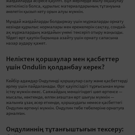
жағдайларда әсіресе қауіпті. Бұл жерлерде жылу оқшаулау
жеткіліксіз болса, құрылыс материалдарының тұтануына
әкелетін қызып кету орын алуы мүмкін.
Мұндай жағдайларды болдырмау үшін мұржаларды орнату
кезінде құрылыс нормалары мен ережелерін сақтау, сондай-
ақ мұржалардың жағдайын үнемі тексеріп отыру маңызды.
Үйдегі өрт қаупін барынша азайту үшін орнату сапасына
назар аудару қажет.
Неліктен қоршаулар мен қасбеттер
үшін Ondulin қолданбау керек?
Кейбір адамдар Ондулинді қоршаулар салу және қасбеттерді
әрлеу үшін пайдаланады. Өрт қауіпсіздігі тұрғысынан мұны
істеу мүмкін емес. Саяжайдың меншігіндегі шөп өртенсе —
мысалы, көктемде, өлген ағаштан өрт шығуы мүмкін —
жалынға ұзақ әсер еткенде, қоршаудағы немесе қасбеттегі
Ондулин өртенуі мүмкін. Ондулин төбе төбелеріне орнатуға
арналған.
Ондулиннің тұтанғыштығын тексеру: