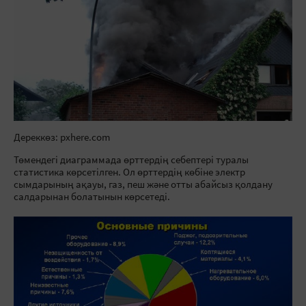
Дереккөз: pxhere.com
Төмендегі диаграммада өрттердің себептері туралы
статистика көрсетілген. Ол өрттердің көбіне электр
сымдарының ақауы, газ, пеш және отты абайсыз қолдану
салдарынан болатынын көрсетеді.