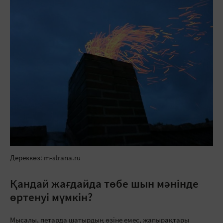
Дереккөз: m-strana.ru
Қандай жағдайда төбе шын мәнінде
өртенуі мүмкін?
Мысалы, петарда шатырдың өзіне емес, жапырақтары