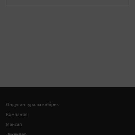
Ондулин туралы көбірек
Компания
Мансап
Дүкендер