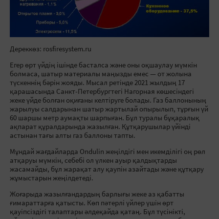
Дереккөз: rosfiresystem.ru
Егер өрт үйдің ішінде басталса және оны оқшаулау мүмкін
болмаса, шатыр материалы маңызды емес — от жолына
түскеннің бәрін жояды. Мысал ретінде 2021 жылдың 17
қарашасында Санкт-Петербургтегі Нагорная көшесіндегі
жеке үйде болған оқиғаны келтіруге болады. Газ баллонының
жарылуы салдарынан шатыр жартылай опырылып, тұрғын үй
60 шаршы метр аумақты шарпыған. Бұл туралы бұқаралық
ақпарат құралдарында жазылған. Құтқарушылар үйінді
астынан тағы алты газ баллоны тапты.
Мұндай жағдайларда Ondulin жеңілдігі мен икемділігі оң рөл
атқаруы мүмкін, себебі ол үлкен ауыр қалдықтарды
жасамайды, бұл жарақат алу қаупін азайтады және құтқару
жұмыстарын жеңілдетеді.
Жоғарыда жазылғандардың барлығы жеке аз қабатты
ғимараттарға қатысты. Көп пәтерлі үйлер үшін өрт
қауіпсіздігі талаптары әлдеқайда қатаң. Бұл түсінікті,