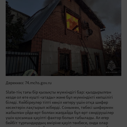
Дереккөз: 74.mchs.gov.ru
Slate-тің тағы бір қызықты мүмкіндігі бар: қыздырылған
кезде ол өте күшті «атады» және бұл мүмкіндікті көпшілігі
біледі. Кейбіреулер тіпті көңіл көтеру үшін отқа шифер
кесектерін лақтырып жіберді. Сонымен, төбесі шифермен
жабылған үйде өрт болған жағдайда бұл өрт сөндірушілер
үшін қосымша қауіпті фактор болып табылады. Ал егер
бейбіт тұрғындардың өміріне қауіп төнбесе, онда олар