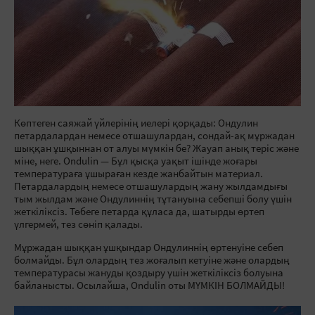
Көптеген саяжай үйлерінің иелері қорқады: Ондулин
петардалардан немесе отшашулардан, сондай-ақ мұржадан
шыққан ұшқыннан от алуы мүмкін бе? Жауап анық теріс және
міне, неге. Ondulin — Бұл қысқа уақыт ішінде жоғары
температураға ұшыраған кезде жанбайтын материал.
Петардалардың немесе отшашулардың жану жылдамдығы
тым жылдам және Ондулиннің тұтануына себепші болу үшін
жеткіліксіз. Төбеге петарда құласа да, шатырды өртеп
үлгермей, тез сөніп қалады.
Мұржадан шыққан ұшқындар Ондулиннің өртенуіне себеп
болмайды. Бұл олардың тез жоғалып кетуіне және олардың
температурасы жануды қоздыру үшін жеткіліксіз болуына
байланысты. Осылайша, Ondulin оты МҮМКІН БОЛМАЙДЫ!