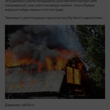
«атушының» қаупін болдырмау үшін өртеніп жатқан үйге
жақындамай, оны алыстан өшіруі мүмкін. тақта біреуді
жарақаттайды немесе тіпті өлтіреді.
Төмендегі суретте ұшқан тақтатастың бір бөлігі көрсетілген.
Дереккөз: adi19.ru