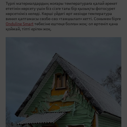
Түрлі материалдардың жоғары температураға қалай әрекет
ететінін көрсету үшін біз сізге тағы бір қызықты фотосурет
көрсеткіміз келеді. Көрші үйдегі өрт кезінде температура
винил қаптамасы сөзбе-сөз «тамшылап» кетті. Сонымен бірге
Onduline Smart
төбесіне ештеңе болған жоқ: ол өртеніп қана
қоймай, тіпті еріген жоқ.