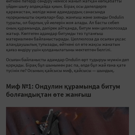
өйткені пәтерді сөндіру немесе жанып жатқан көпқабатты
үйден шығу әлдеқайда қиын. Бірақ осы дәлелдерге
қарамастан, желіде және адамдардың санасында
«қорқынышты оқиғалар» бар. жанғыш және зиянды Ondulin
туралы, ол барлық үй иелерін жоя алады. Ал басты себеп
оның құрамында, дәлірек айтқанда, битум мен целлюлозада
жатыр. Көптеген адамдар битумды тез тұтанғыш
материалмен байланыстырады. Целлюлоза да осыған ұқсас
алаңдаушылық туғызады, өйткені ол өте жақсы жанатын
қағаз өндіру үшін қолданылатыны мектептен белгілі.
Осыған байланысты адамдар Ondulin өрт тудыруы мүмкін деп
қорқады. Бірақ бұл шынымен рас па, әлде бұл жай ғана қате
түсінік пе? Осының қайсысы миф, қайсысы — шындық.
Миф №1: Ондулин құрамында битум
болғандықтан өте жанғыш