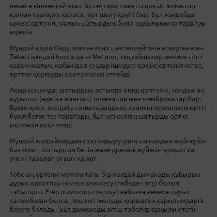
немесе кішкентай ағаш бұтақтары сияқты қоқыс жиналып
қалған суағарға құласа, өрт шығу қаупі бар. Бұл жағдайда
қоқыс өртеніп, жалын шатырдың бүкіл құрылымына таралуы
мүмкін.
Мұндай қауіп Ондулинмен ғана шектелмейтінін ескерген жөн.
Төбесі қандай болса да — Металл, тақтайшалар немесе тіпті
керамикалық жабындар суағар ішіндегі қоқыс өртеніп кетсе,
өрттен қорғауды қамтамасыз етпейді.
Ақыр соңында, шатырдың астында ағаш қаптама, сондай-ақ
құрылыс (әдетте жанғыш) пленкалар мен мембраналар бар.
Бұған қоса, желдету саңылауындағы ауаның қозғалысы өртті
бүкіл бетке тез таратады, бұл кез келген шатырды өртке
ықтимал осал етеді.
Мұндай жағдайлардан сақтандыру үшін шатырдың жай-күйін
бақылап, шатырдың бетін және дренаж жүйесін қоқыстан
үнемі тазалап отыру қажет.
Төбенің өртенуі мүмкін тағы бір жағдай дымоходы құбырын
дұрыс орнатпау немесе оны кесу (төбеден өту) болып
табылады. Егер дымоходы оқшауланбаған немесе дұрыс
салынбаған болса, пештегі жылуды қоршаған құрылымдарға
беруге болады. Бұл дымоходы ағаш төбелер арқылы өтетін