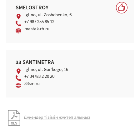
SMELOSTROY
Iglino, ul. Zoshchenko, 6
+7 987 255 85 12
mastak-rb.ru
33 SANTIMETRA
Iglino, ul. Gor'kogo, 16
+7 34783 2 20 20
33sm.ru
Дүкендер тізімін жүктеп алыңыз