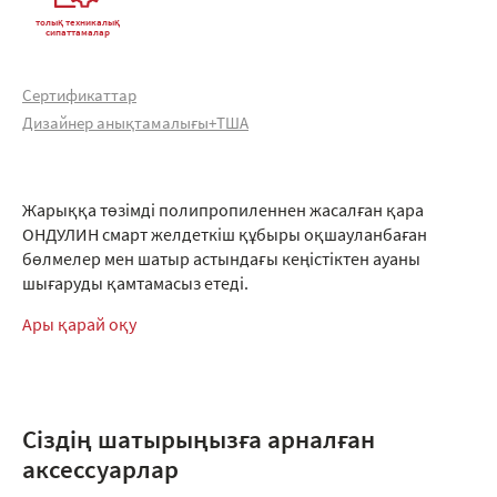
толық техникалық
сипаттамалар
Сертификаттар
Дизайнер анықтамалығы+ТША
Жарыққа төзімді полипропиленнен жасалған қара
ОНДУЛИН смарт желдеткіш құбыры оқшауланбаған
бөлмелер мен шатыр астындағы кеңістіктен ауаны
шығаруды қамтамасыз етеді.
Ары қарай оқу
Сіздің шатырыңызға арналған
аксессуарлар