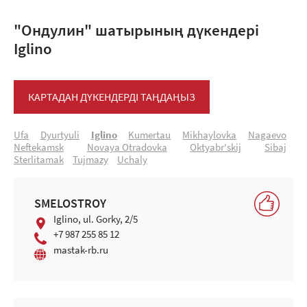
"Ондулин" шатырының дүкендері
Iglino
КАРТАДАН ДҮКЕНДЕРДІ ТАҢДАҢЫЗ
Ufa
Dyurtyuli
Iglino
Kumertau
Mikhaylovka
Nagaevo
Neftekamsk
Novaya Otradovka
Oktyabr'skij
Sibaj
Sterlitamak
Tujmazy
Uchaly
SMELOSTROY
Iglino, ul. Gorky, 2/5
+7 987 255 85 12
mastak-rb.ru