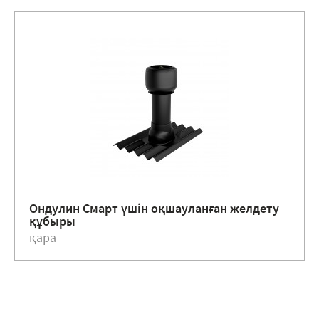
Ондулин Смарт үшін оқшауланған желдету
құбыры
қара