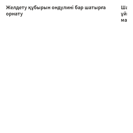
Желдету құбырын ондулині бар шатырға
Шаты
орнату
ұйым
мама