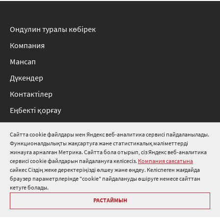
Ондулин туралы көбірек
Компания
Мансап
Дүкендер
Контактілер
Еңбекті қорғау
Ережелер
Сайтта cookie файлдары мен Яндекс веб-аналитика сервисі пайдаланылады.
Функционалдылықты жақсартуға және статистикалық мәліметтерді
8 800 511 91 82
жинауға арналған Метрика. Сайтта бола отырып, сіз Яндекс веб-аналитика
сервисі cookie файлдарын пайдалануға келісесіз.
Компания саясатына
info@onduline.ru
сәйкес Сіздің жеке деректеріңізді өлшеу және өңдеу. Келіспеген жағдайда
Ресей
Беларусь
Қазақстан
браузер параметрлерінде "cookie" пайдалануды өшіруге немесе сайттан
кетуге болады.
РАСТАЙМЫН