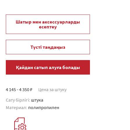
Шатыр мен аксессуарларды
есептеу
Түсті таңдаңыз
Қайдан сатып алуға болады
4 145 - 4 350 ₽
Цена за штуку
Сату бірлігі:
штука
Материал:
полипропилен