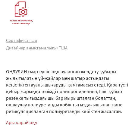
толық техникалық
сипаттамалар
Сертификаттар
Дизайнер анықтамалығы+ТША
ОНДУЛИН смарт үшін оқшауланған желдету құбыры
жылытылатын үй-жайлар мен шатыр астындағы
кеңістіктен ауаны шығаруды қамтамасыз етеді. Қара түсті
құбыр жарыққа төзімді полипропиленнен, Ішкі құбыр
резеңке тығыздағышы бар мырышталған болаттан,
оқшаулау полиуретанды көбік тығыздағышынан және
ретикуляцияланған полиуретанды көбіктен жасалған.
Ары қарай оқу