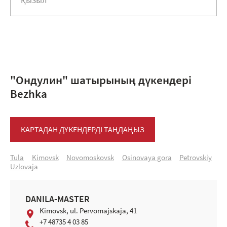
қызыл
"Ондулин" шатырының дүкендері
Bezhka
КАРТАДАН ДҮКЕНДЕРДІ ТАҢДАҢЫЗ
Tula
Kimovsk
Novomoskovsk
Osinovaya gora
Petrovskiy
Uzlovaja
DANILA-MASTER
Kimovsk, ul. Pervomajskaja, 41
+7 48735 4 03 85