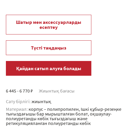
Шатыр мен аксессуарларды
есептеу
Түсті таңдаңыз
Қайдан сатып алуға болады
6 445 - 6 770 ₽
Жиынтық бағасы
Сату бірлігі:
жиынтық
Материал:
корпус – полипропилен, Ішкі құбыр-резеңке
тығыздағышы бар мырышталған болат, оқшаулау-
полиуретанды көбік тығыздағыш және
ретикуляцияланған полиуретанды көбік