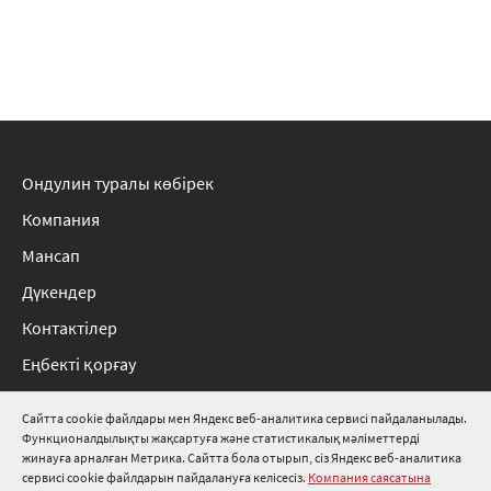
Ондулин туралы көбірек
Компания
Мансап
Дүкендер
Контактілер
Еңбекті қорғау
Ережелер
Сайтта cookie файлдары мен Яндекс веб-аналитика сервисі пайдаланылады.
Функционалдылықты жақсартуға және статистикалық мәліметтерді
8 800 511 91 82
жинауға арналған Метрика. Сайтта бола отырып, сіз Яндекс веб-аналитика
сервисі cookie файлдарын пайдалануға келісесіз.
Компания саясатына
info@onduline.ru