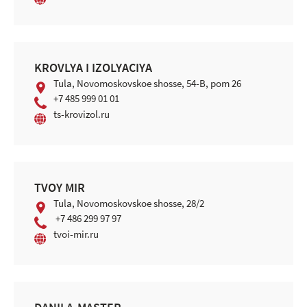
KROVLYA I IZOLYAСIYA
Tula, Novomoskovskoe shosse, 54-B, pom 26
+7 485 999 01 01
ts-krovizol.ru
TVOY MIR
Tula, Novomoskovskoe shosse, 28/2
+7 486 299 97 97
tvoi-mir.ru