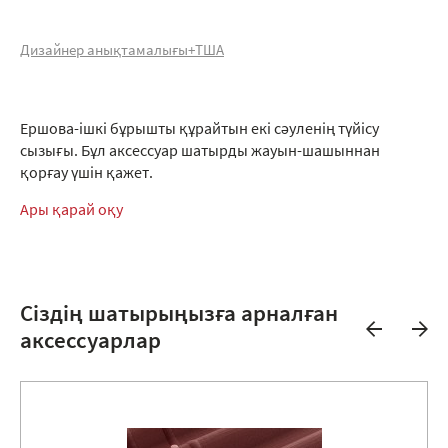
Дизайнер анықтамалығы+ТША
Ершова-ішкі бұрышты құрайтын екі сәуленің түйісу
сызығы. Бұл аксессуар шатырды жауын-шашыннан
қорғау үшін қажет.
Ары қарай оқу
Сіздің шатырыңызға арналған
аксессуарлар