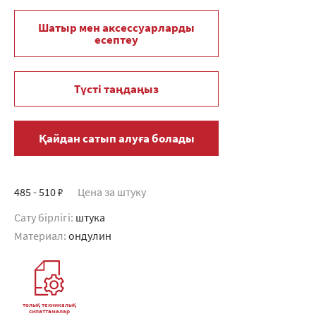
Шатыр мен аксессуарларды
есептеу
Түсті таңдаңыз
Қайдан сатып алуға болады
485 - 510 ₽
Цена за штуку
Сату бірлігі:
штука
Материал:
ондулин
толық техникалық
сипаттамалар