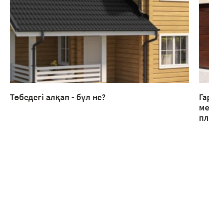
Төбедегі алқап - бұл не?
Гара
мета
плит