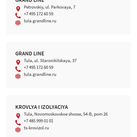
GRAND LINE
Petrovskiy, ul. Parkovaya, 7
+7 495 172 60 59
tula.grandline.ru
GRAND LINE
Tula, ul. Staronikitskaya, 37
+7 495 172 60 59
tula.grandline.ru
KROVLYA I IZOLYAСIYA
Tula, Novomoskovskoe shosse, 54-B, pom 26
+7 485 999 01 01
ts-krovizol.ru