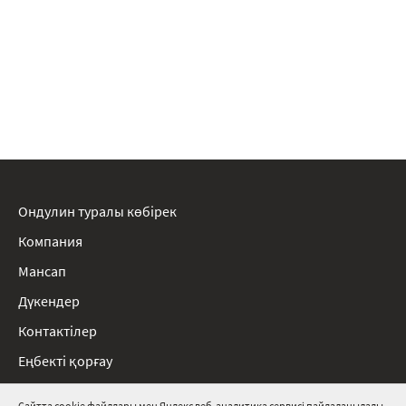
Ондулин туралы көбірек
Компания
Мансап
Дүкендер
Контактілер
Еңбекті қорғау
Ережелер