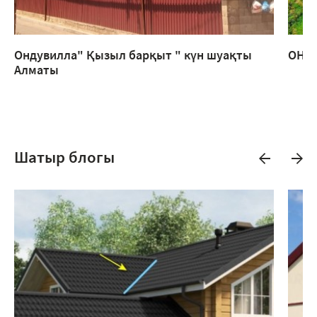
Ондувилла" Қызыл барқыт " күн шуақты
ОНДУ
Алматы
Шатыр блогы