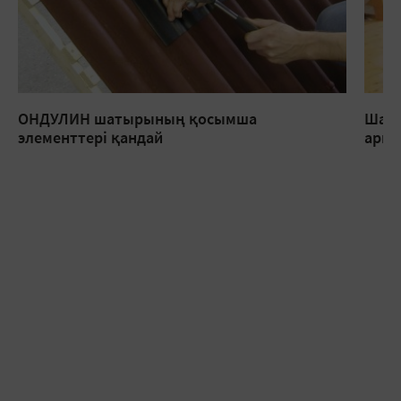
ОНДУЛИН шатырының қосымша
Шаты
элементтері қандай
арна