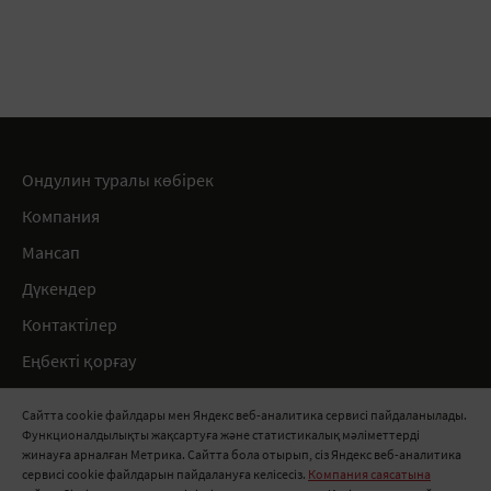
Ондулин туралы көбірек
Компания
Мансап
Дүкендер
Контактілер
Еңбекті қорғау
Ережелер
Сайтта cookie файлдары мен Яндекс веб-аналитика сервисі пайдаланылады.
Функционалдылықты жақсартуға және статистикалық мәліметтерді
8 800 100 11 11
жинауға арналған Метрика. Сайтта бола отырып, сіз Яндекс веб-аналитика
сервисі cookie файлдарын пайдалануға келісесіз.
Компания саясатына
info@onduline.ru