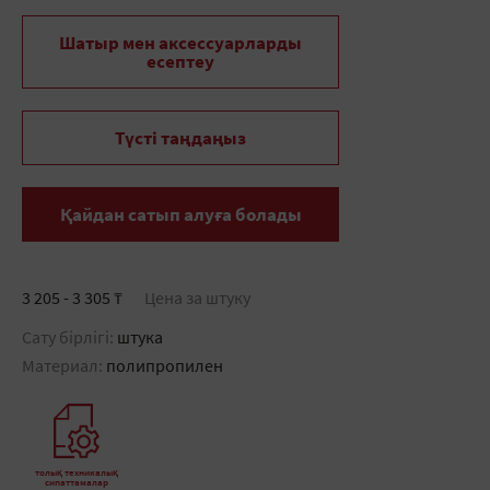
Шатыр мен аксессуарларды
есептеу
Түсті таңдаңыз
Қайдан сатып алуға болады
3 205 - 3 305 ₸
Цена за штуку
Сату бірлігі:
штука
Материал:
полипропилен
толық техникалық
сипаттамалар