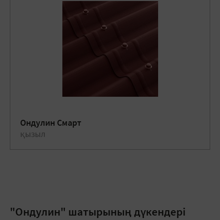
Ондулин Смарт
қызыл
"Ондулин" шатырының дүкендері