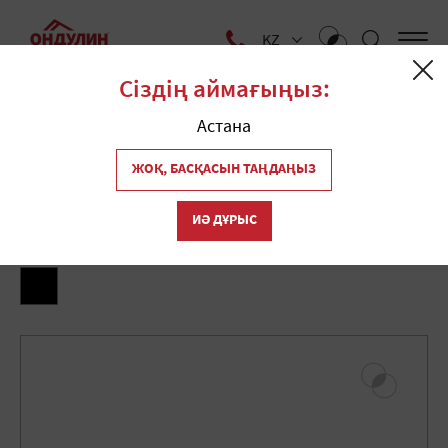
KZ
Сіздің аймағыңыз:
Yй
Каталог
Аксессуарлар
Покрывающий фартук для
Астана
Ондулина Смарт чёрный
ЖОҚ, БАСҚАСЫН ТАҢДАҢЫЗ
Покрывающий фартук для
Ондулина Смарт чёрный
ИӘ ДҰРЫС