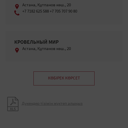
Астана, Құтпанов көш., 20
+7 7182 625 588 +7 705 707 90 80
КРОВЕЛЬНЫЙ МИР
Астана, Құтпанов көш., 20
КӨБІРЕК КӨРСЕТ
Дүкендер тізімін жүктеп алыңыз