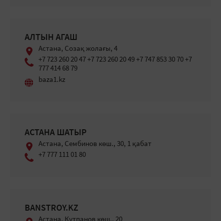
АЛТЫН АГАШ
Астана, Созақ жолағы, 4
+7 723 260 20 47 +7 723 260 20 49 +7 747 853 30 70 +7
777 414 68 79
baza1.kz
АСТАНА ШАТЫР
Астана, Сембинов көш., 30, 1 қабат
+7 777 111 01 80
BANSTROY.KZ
Астана, Құтпанов көш., 20