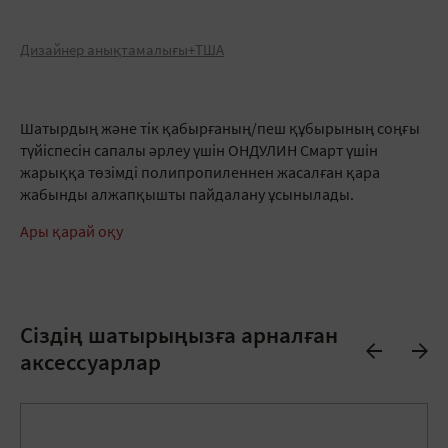
Дизайнер анықтамалығы+ТША
Шатырдың және тік қабырғаның/пеш құбырының соңғы
түйіспесін сапалы әрлеу үшін ОНДУЛИН Смарт үшін
жарыққа төзімді полипропиленнен жасалған қара
жабынды алжапқышты пайдалану ұсынылады.
Ары қарай оқу
Сіздің шатырыңызға арналған
аксессуарлар