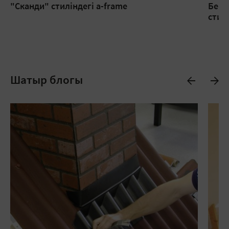
"Сканди" стиліндегі a-frame
Бекі
стил
Шатыр блогы