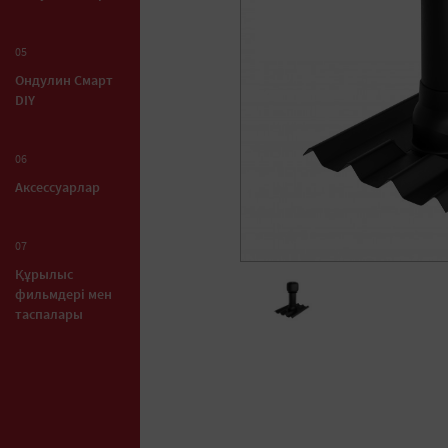
05
Ондулин Смарт
DIY
06
Аксессуарлар
07
Құрылыс
фильмдері мен
таспалары