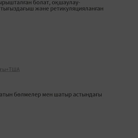
рышталған болат, оқшаулау-
 тығыздағыш және ретикуляцияланған
ығы+ТША
атын бөлмелер мен шатыр астындағы