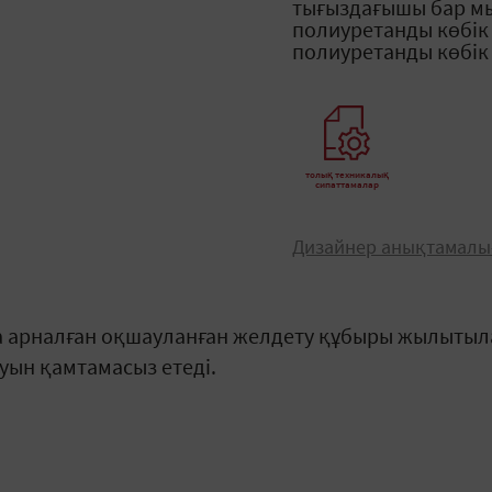
тығыздағышы бар мы
полиуретанды көбік
полиуретанды көбік
толық техникалық
сипаттамалар
Дизайнер анықтамал
 арналған оқшауланған желдету құбыры жылытыл
уын қамтамасыз етеді.