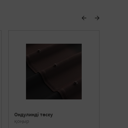
Ондулинді төсеу
Черепи
қоңыр
қызыл