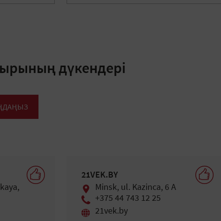
ырының дүкендері
АҢДАҢЫЗ
21VEK.BY
ckaya,
Minsk, ul. Kazinca, 6 A
+375 44 743 12 25
21vek.by