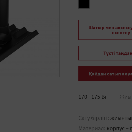
Шатыр мен аксесс
есептеу
Түсті таңда
Қайдан сатып алу
170 - 175 Br
Жиы
Сату бірлігі:
жиынты
Материал:
корпус – 