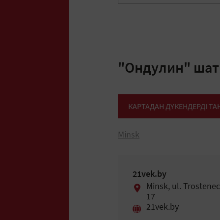
"Ондулин" шат
КАРТАДАН ДҮКЕНДЕРДІ Т
Minsk
21vek.by
Minsk, ul. Trostene
17
21vek.by