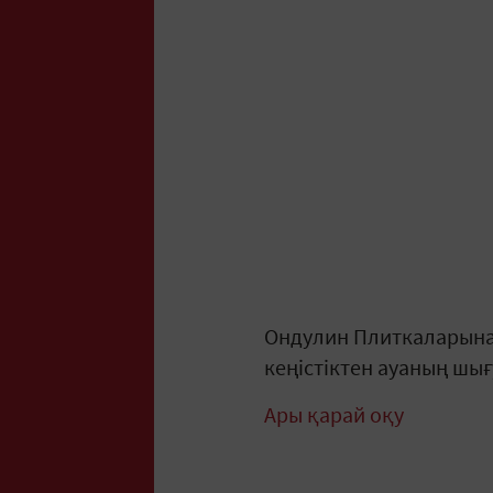
Ондулин Плиткаларына
кеңістіктен ауаның шығ
Ары қарай оқу