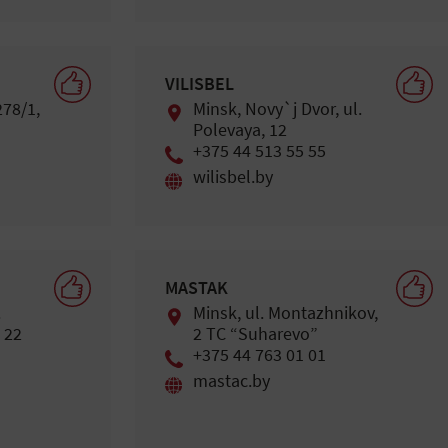
VILISBEL
278/1,
Minsk, Novy`j Dvor, ul.
Polevaya, 12
+375 44 513 55 55
wilisbel.by
MASTAK
.
Minsk, ul. Montazhnikov,
 22
2 TC “Suharevo”
+375 44 763 01 01
mastac.by