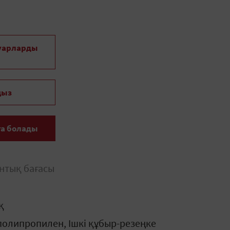
уарларды
ңыз
ға болады
нтық бағасы
қ
полипропилен, Ішкі құбыр-резеңке