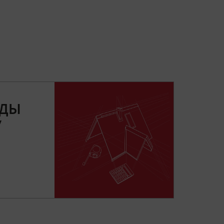
РДЫ
У